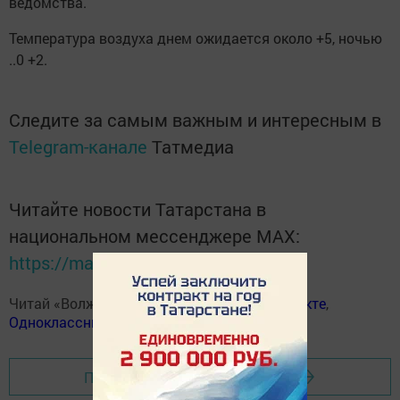
ведомства.
Температура воздуха днем ожидается около +5, ночью
..0 +2.
Следите за самым важным и интересным в
Telegram-канале
Татмедиа
Читайте новости Татарстана в
национальном мессенджере MАХ:
https://max.ru/tatmedia
Читай «Волжскую новь» в
Телеграм
,
Вконтакте
,
Одноклассники
,
Дзен
Перейти на страницу новости