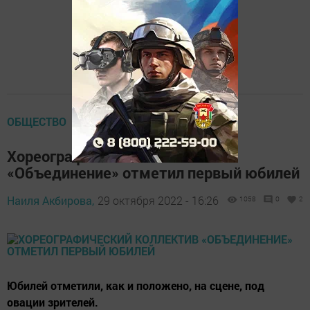
ОБЩЕСТВО
Хореографический коллектив
«Объединение» отметил первый юбилей
Наиля Акбирова,
29 октября 2022 - 16:26
1058
0
2
Юбилей отметили, как и положено, на сцене, под
овации зрителей.