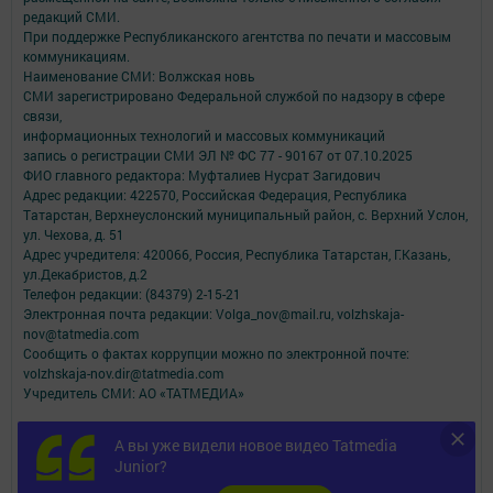
редакций СМИ.
При поддержке Республиканского агентства по печати и массовым
коммуникациям.
Наименование СМИ: Волжская новь
СМИ зарегистрировано Федеральной службой по надзору в сфере
связи,
информационных технологий и массовых коммуникаций
запись о регистрации СМИ ЭЛ № ФС 77 - 90167 от 07.10.2025
ФИО главного редактора: Муфталиев Нусрат Загидович
Адрес редакции: 422570, Российская Федерация, Республика
Татарстан, Верхнеуслонский муниципальный район, с. Верхний Услон,
ул. Чехова, д. 51
Адрес учредителя: 420066, Россия, Республика Татарстан, Г.Казань,
ул.Декабристов, д.2
Телефон редакции: (84379) 2-15-21
Электронная почта редакции: Volga_nov@mail.ru, volzhskaja-
nov@tatmedia.com
Сообщить о фактах коррупции можно по электронной почте:
volzhskaja-nov.dir@tatmedia.com
Учредитель СМИ: АО «ТАТМЕДИА»
Антикоррупционная политика
А вы уже видели новое видео Tatmedia
АО «ТАТМЕДИА» использует «cookie»
для персонализации сервисов и
Junior?
удобства пользователей сайтом.
Использование «cookie» можно отменить в настройках браузера.