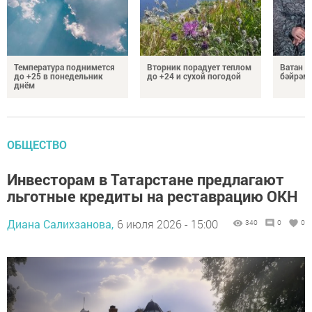
Температура поднимется
Вторник порадует теплом
Ватан 
до +25 в понедельник
до +24 и сухой погодой
бәйрәм
днём
ОБЩЕСТВО
Инвесторам в Татарстане предлагают
льготные кредиты на реставрацию ОКН
Диана Салихзанова,
6 июля 2026 - 15:00
340
0
0