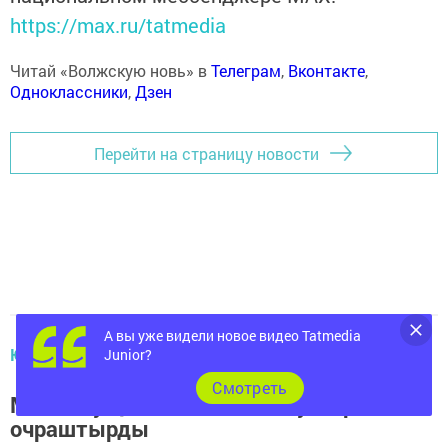
https://max.ru/tatmedia
Читай «Волжскую новь» в
Телеграм
,
Вконтакте
,
Одноклассники
,
Дзен
Перейти на страницу новости
А вы уже видели новое видео Tatmedia
ЮГАРЫ ОСЛАН. ТАТАРЧА
Junior?
Cмотреть
Мәмәтхуҗада чәй өстәле дусларны
очраштырды