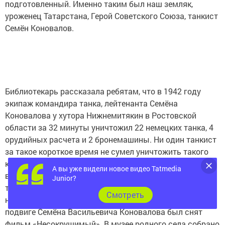
подготовленный. Именно таким был наш земляк,
уроженец Татарстана, Герой Советского Союза, танкист
Семён Коновалов.
Библиотекарь рассказала ребятам, что в 1942 году
экипаж командира танка, лейтенанта Семёна
Коновалова у хутора Нижнемитякин в Ростовской
области за 32 минуты уничтожил 22 немецких танка, 4
орудийных расчета и 2 бронемашины. Ни один танкист
за такое короткое время не сумел уничтожить такого
количества танков. В бою танк Коновалова сгорел, а из
А вы уже видели новое видео Tatmedia
всего экипажа выжили три бойца. Семён Коновалов
Junior?
также принимал участие в боях за Сталинград, в битве
Cмотреть
на Курской дуге. В 2018 году о самом известном
подвиге Семёна Васильевича Коновалова был снят
фильм «Несокрушимый». В музее родного села собрано