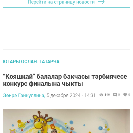
Перейти на страницу новости
ЮГАРЫ ОСЛАН. ТАТАРЧА
“Кояшкай” балалар бакчасы тәрбиячесе
конкурс финалына чыкты
Зөһрә Гайнуллина,
5 декабря 2024 - 14:31
846
0
0