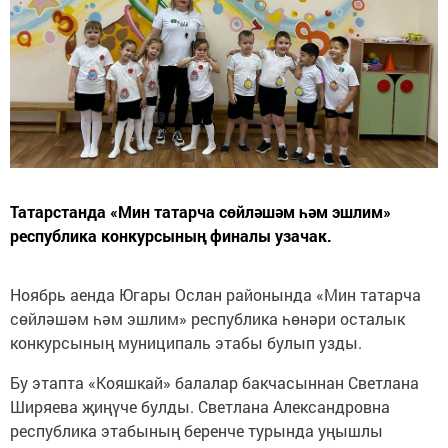
Татарстанда «Мин татарча сөйләшәм һәм эшлим»
республика конкурсының финалы узачак.
Ноябрь аенда Югары Ослан районында «Мин татарча
сөйләшәм һәм эшлим» республика һөнәри осталык
конкурсының муниципаль этабы булып узды.
Бу этапта «Кояшкай» балалар бакчасыннан Светлана
Ширяева җиңүче булды. Светлана Александровна
республика этабының беренче турында уңышлы