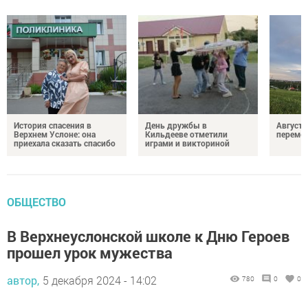
История спасения в
День дружбы в
Август 
Верхнем Услоне: она
Кильдееве отметили
переме
приехала сказать спасибо
играми и викториной
ОБЩЕСТВО
В Верхнеуслонской школе к Дню Героев
прошел урок мужества
автор,
5 декабря 2024 - 14:02
780
0
0