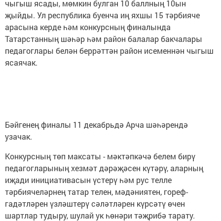
чыгыш ясады, мөмкин булган 10 баллның 10ын
җыйды. Ул республика буенча иң яхшы 15 тәрбияче
арасына керде һәм конкурсның финалында
Татарстанның шәһәр һәм район балалар бакчалары
педагоглары белән беррәттән район исеменнән чыгыш
ясаячак.
Бәйгенең финалы 11 декабрьдә Арча шәһәрендә
узачак.
Конкурсның төп максаты - мәктәпкәчә белем бирү
педагогларының хезмәт дәрәҗәсен күтәрү, аларның
иҗади инициативасын үстерү һәм рус телле
тәрбиячеләрнең татар телен, мәдәниятен, гореф-
гадәтләрен үзләштерү сәләтләрен күрсәтү өчен
шартлар тудыру, шулай ук һөнәри тәҗрибә тарату.