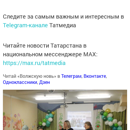
Следите за самым важным и интересным в
Telegram-канале
Татмедиа
Читайте новости Татарстана в
национальном мессенджере MАХ:
https://max.ru/tatmedia
Читай «Волжскую новь» в
Телеграм
,
Вконтакте
,
Одноклассники
,
Дзен