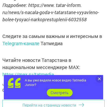
Подробнее: https://www. tatar-inform.
ru/news/s-nacala-goda-v-tatarstane-vyyavleno-
bolee-tysyaci-narkoprestuplenii-6032558
Следите за самым важным и интересным в
Telegram-канале
Татмедиа
Читайте новости Татарстана в
национальном мессенджере MАХ:
https://max.ru/tatmedia
А вы уже видели новое видео Tatmedia
Junior?
Читай «Волжскую новь» в
Телеграм
,
Вконтакте
,
Одноклассники
,
Дзен
Cмотреть
Перейти на страницу новости