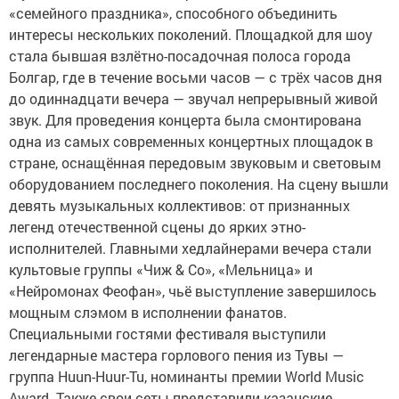
«семейного праздника», способного объединить
интересы нескольких поколений. Площадкой для шоу
стала бывшая взлётно-посадочная полоса города
Болгар, где в течение восьми часов — с трёх часов дня
до одиннадцати вечера — звучал непрерывный живой
звук. Для проведения концерта была смонтирована
одна из самых современных концертных площадок в
стране, оснащённая передовым звуковым и световым
оборудованием последнего поколения. На сцену вышли
девять музыкальных коллективов: от признанных
легенд отечественной сцены до ярких этно-
исполнителей. Главными хедлайнерами вечера стали
культовые группы «Чиж & Co», «Мельница» и
«Нейромонах Феофан», чьё выступление завершилось
мощным слэмом в исполнении фанатов.
Специальными гостями фестиваля выступили
легендарные мастера горлового пения из Тувы —
группа Huun-Huur-Tu, номинанты премии World Music
Award. Также свои сеты представили казанские