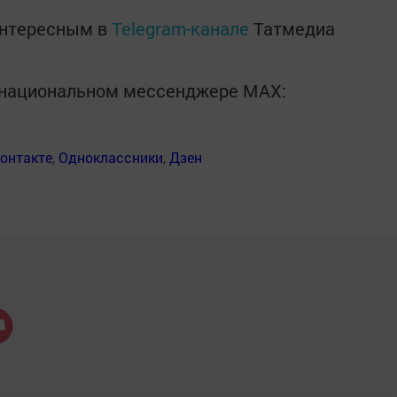
интересным в
Telegram-канале
Татмедиа
в национальном мессенджере MАХ:
онтакте
,
Одноклассники
,
Дзен