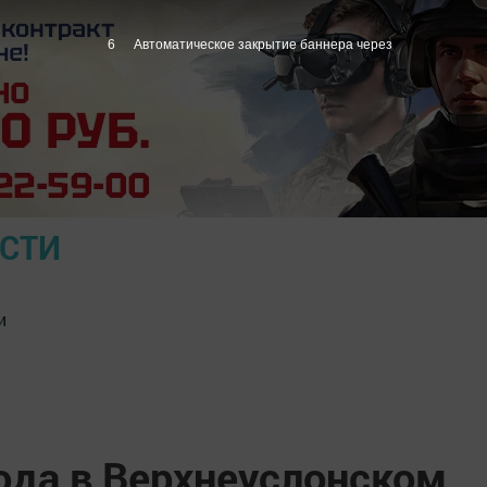
5
Автоматическое закрытие баннера через
ОСТИ
и
ода в Верхнеуслонском