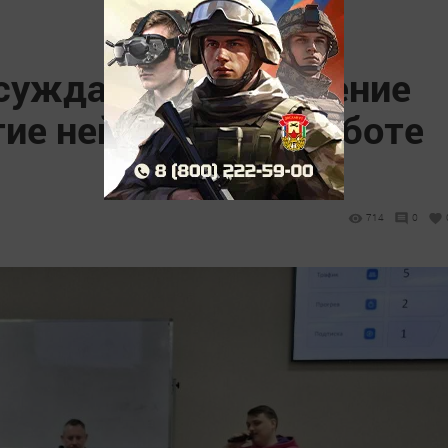
бсуждают продвижение
тие нейросетей в работе
714
0