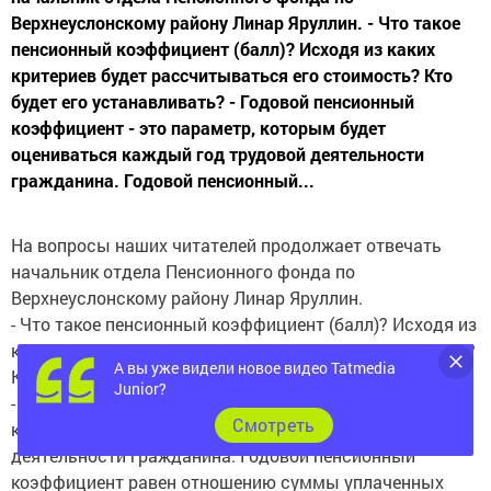
Верхнеуслонскому району Линар Яруллин. - Что такое
пенсионный коэффициент (балл)? Исходя из каких
критериев будет рассчитываться его стоимость? Кто
будет его устанавливать? - Годовой пенсионный
коэффициент - это параметр, которым будет
оцениваться каждый год трудовой деятельности
гражданина. Годовой пенсионный...
На вопросы наших читателей продолжает отвечать
начальник отдела Пенсионного фонда по
Верхнеуслонскому району Линар Яруллин.
- Что такое пенсионный коэффициент (балл)? Исходя из
каких критериев будет рассчитываться его стоимость?
А вы уже видели новое видео Tatmedia
Кто будет его устанавливать?
Junior?
- Годовой пенсионный коэффициент - это параметр,
Cмотреть
которым будет оцениваться каждый год трудовой
деятельности гражданина. Годовой пенсионный
коэффициент равен отношению суммы уплаченных