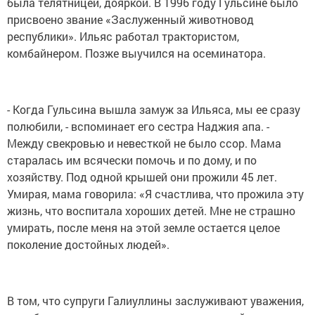
была телятницей, дояркой. В 1996 году Гульсине было
присвоено звание «Заслуженный животновод
республики». Ильяс работал трактористом,
комбайнером. Позже выучился на осеминатора.
- Когда Гульсина вышла замуж за Ильяса, мы ее сразу
полюбили, - вспоминает его сестра Наджия апа. -
Между свекровью и невесткой не было ссор. Мама
старалась им всячески помочь и по дому, и по
хозяйству. Под одной крышей они прожили 45 лет.
Умирая, мама говорила: «Я счастлива, что прожила эту
жизнь, что воспитала хороших детей. Мне не страшно
умирать, после меня на этой земле остается целое
поколение достойных людей».
В том, что супруги Галиуллины заслуживают уважения,