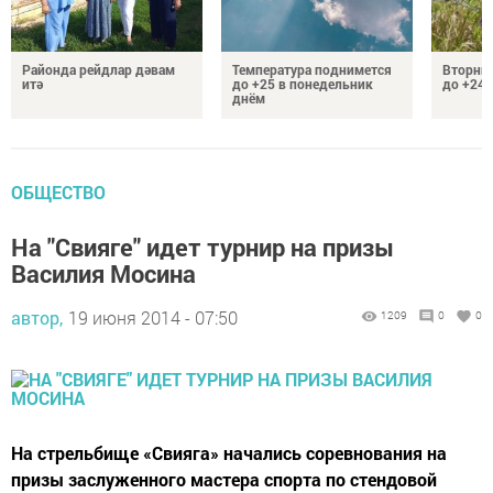
Районда рейдлар дәвам
Температура поднимется
Вторник
итә
до +25 в понедельник
до +24 
днём
ОБЩЕСТВО
На "Свияге" идет турнир на призы
Василия Мосина
автор,
19 июня 2014 - 07:50
1209
0
0
На стрельбище «Свияга» начались соревнования на
призы заслуженного мастера спорта по стендовой