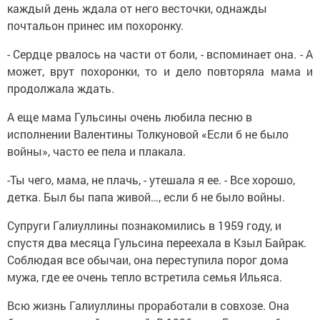
каждый день ждала от него весточки, однажды
почтальон принес им похоронку.
- Сердце рвалось на части от боли, - вспоминает она. - А
может, врут похоронки, то и дело повторяла мама и
продолжала ждать.
А еще мама Гульсины очень любила песню в
исполнении Валентины Толкуновой «Если б не было
войны», часто ее пела и плакала.
-Ты чего, мама, не плачь, - утешала я ее. - Все хорошо,
детка. Был бы папа живой…, если б не было войны.
Супруги Галиуллины познакомились в 1959 году, и
спустя два месяца Гульсина переехала в Кзыл Байрак.
Соблюдая все обычаи, она переступила порог дома
мужа, где ее очень тепло встретила семья Ильяса.
Всю жизнь Галиуллины проработали в совхозе. Она