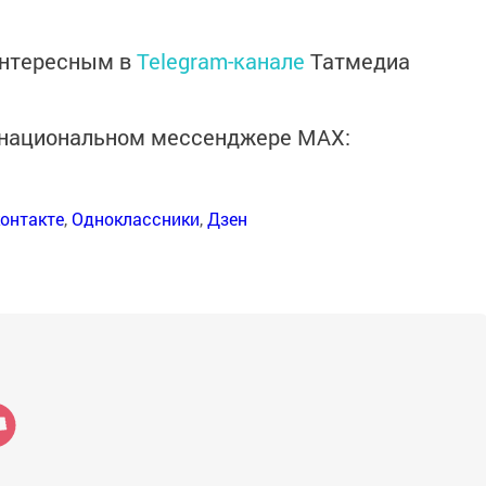
интересным в
Telegram-канале
Татмедиа
в национальном мессенджере MАХ:
онтакте
,
Одноклассники
,
Дзен