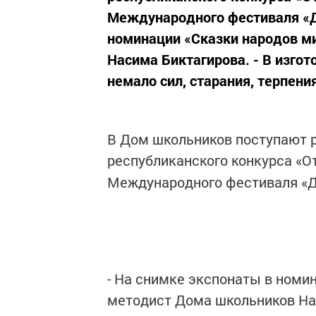
Международного фестиваля «Де
номинации «Сказки народов ми
Насима Биктагирова. - В изго
немало сил, старания, терпения
В Дом школьников поступают 
республиканского конкурса «О
Международного фестиваля «Де
- На снимке экспонаты в номин
методист Дома школьников Нас