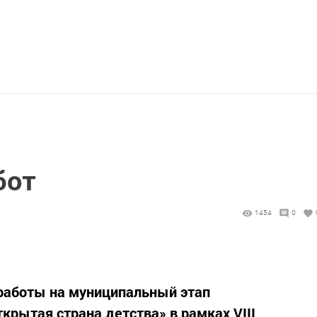
бот
1454
0
работы на муниципальный этап
крытая страна детства» в рамках VIII