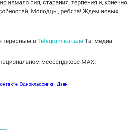
 немало сил, старания, терпения и, конечно
особностей. Молодцы, ребята! Ждем новых
интересным в
Telegram-канале
Татмедиа
в национальном мессенджере MАХ:
онтакте
,
Одноклассники
,
Дзен