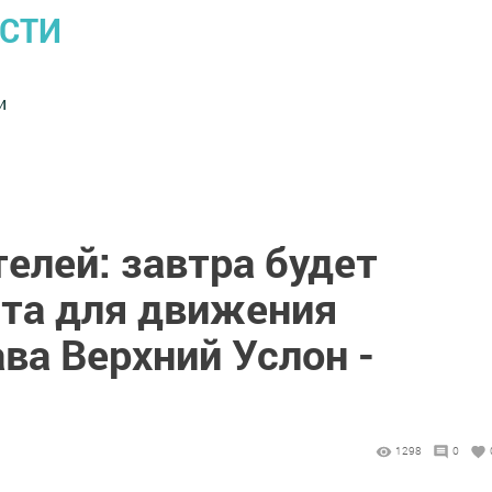
ОСТИ
и
елей: завтра будет
та для движения
ва Верхний Услон -
1298
0