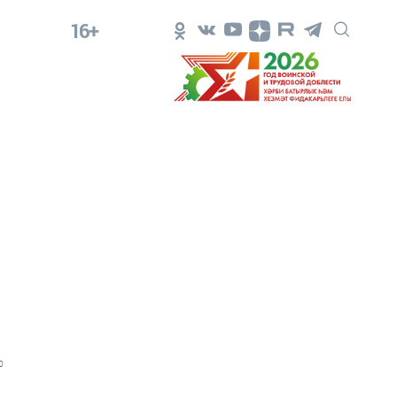
16+
0