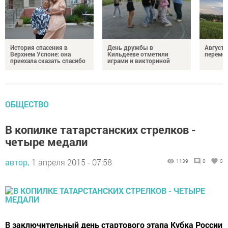
История спасения в
День дружбы в
Август 
Верхнем Услоне: она
Кильдееве отметили
переме
приехала сказать спасибо
играми и викториной
ОБЩЕСТВО
В копилке татарстанских стрелков -
четыре медали
автор,
1 апреля 2015 - 07:58
1139
0
0
В заключительный день стартового этапа Кубка России