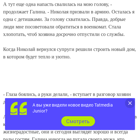
А тут еще одна напасть свалилась на мою голову, -
продолжает Галина. - Николая призвали в армию. Осталась я
одна с детишками. За голову схватилась. Правда, добрые
люди мне посоветовали обратиться в военкомат. Стала
хлопотать, чтоб хозяина досрочно отпустили со службы.
Когда Николай вернулся супруги решили строить новый дом,
в котором будет тепло и уютно.
- Глаза боялись, а руки делали, - вступает в разговор хозяин
дома. - Работали, детей растили и стены поднимали.
А вы уже видели новое видео Tatmedia
Junior?
А работы раньше в деревне было много. Супруги трудились в
Cмотреть
колхозе. Он - механизатором, а она - дояркой. Веселые,
жизнерадостные, они и сегодня выглядят хорошо и всегда
рады гостям. Галина никогда не ругала своего мужа, что