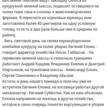
высокими темпами ведут закладку силоса из
кукурузной зеленой массы, подвозят оставшиеся на
полях тюки сена и соломы к животноводческим
фермам. В пересчете на кормовые единицы ими
заготовлено более 40 центнеров на одну условную
голову, то есть в два раза больше чем в среднем по
району.
- Весь световой день на своем кормоуборочном
комбайне кукурузу на полях убирал Евгений Елхин, -
говорит директор хозяйства Ильяс Габбасов. - На
перевозке зеленой массы к силосным траншеям
работают Андрей Кащеев, Владимир Емелин и Дмитрий
Мартьянов, на трамбовке массы - Александр Елхин,
Сергей Симоненко и Владимир Абызов.
Кстати, в день нашего приезда в поле мы уже не
встретили Евгения Елхина, на косовице работал другой
механизатор - Евгений Субботин. Как он нам объяснил,
Елхина направили на помощь в другое хозяйство,
которое в свою очередь помогло коргузинцам в уборке