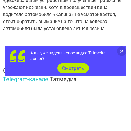
удерживающим устройствам полученные травмы не
угрожают их жизни. Хотя в происшествии вина
водителя автомобиля «Калина» не усматривается,
стоит обратить внимание на то, что на колесах
автомобиля была установлена летняя резина.
А вы уже видели новое видео Tatmedia
Junior?
Cмотреть
Следите за самым важным и интересным в
Telegram-канале
Татмедиа
Читайте новости Татарстана в
национальном мессенджере MАХ:
https://max.ru/tatmedia
Читай «Волжскую новь» в
Телеграм
,
Вконтакте
,