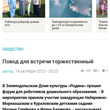
Районда рейдлар дәвам
Температура поднимется
“Каенка
итә
до +25 в понедельник
бакчасы
днём
белән б
ОБЩЕСТВО
Повод для встречи торжественный
автор,
14 октября 2013 - 05:25
1306
0
0
В Зеленодольском Доме культуры «Родина» прошел
форум для работников дошкольного образования. - В
мероприятии приняли участие заведующие Набережно-
Морквашским и Кураловским детскими садами
Марина Семёнова и Ирина Баринова, - рассказывает