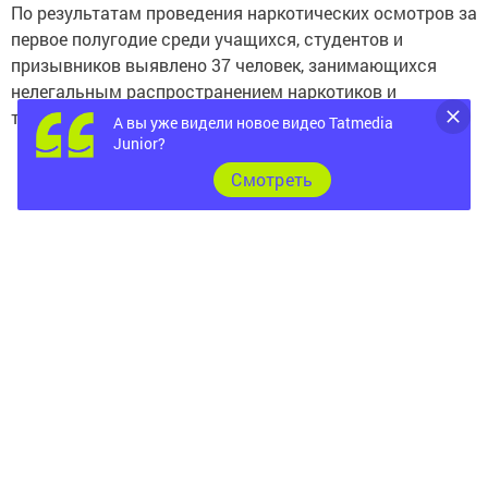
По результатам проведения наркотических осмотров за
первое полугодие среди учащихся, студентов и
призывников выявлено 37 человек, занимающихся
нелегальным распространением наркотиков и
токсикоманией из 71166 проверенных.
А вы уже видели новое видео Tatmedia
Junior?
Cмотреть
В продолжение данной темы выступил заместитель
начальника Управления ФСКН России по республике
Эдуард Гараев.
- С начала текущего года нашими сотрудниками за
незаконную продажу наркотиков задержано 14
несовершеннолетних подростков. Только в сентябре
нашим Управлением совместно с коллегами из
прокуратуры было выявлено три факта нарушения,
когда в аптеках отпускался лекарственный препарат