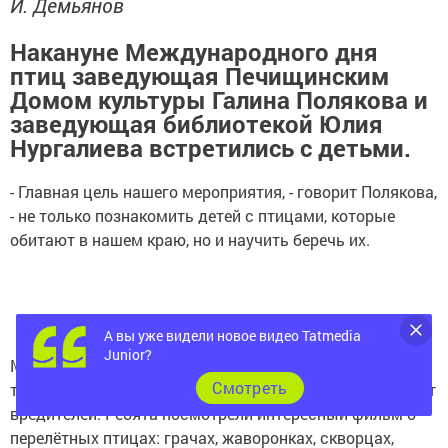
И. Демьянов
Накануне Международного дня
птиц заведующая Печищинским
Домом культуры Галина Полякова и
заведующая библиотекой Юлия
Нургалиева встретились с детьми.
- Главная цель нашего мероприятия, - говорит Полякова,
- не только познакомить детей с птицами, которые
обитают в нашем краю, но и научить беречь их.
А вы уже видели новое видео Tatmedia
Junior?
Мероприятие началось со стихотворного монтажа о
Cмотреть
тех, кто защищает наши сады, поля, парки и огороды от
вредителей. Ребята посмотрели интересный фильм о
перелётных птицах: грачах, жаворонках, скворцах,