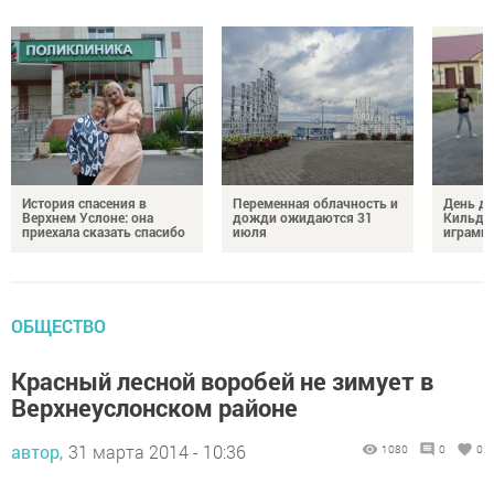
История спасения в
Переменная облачность и
День д
Верхнем Услоне: она
дожди ожидаются 31
Кильде
приехала сказать спасибо
июля
играми 
ОБЩЕСТВО
Красный лесной воробей не зимует в
Верхнеуслонском районе
автор,
31 марта 2014 - 10:36
1080
0
0