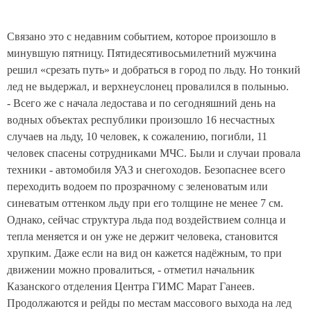
Связано это с недавним событием, которое произошло в
минувшую пятницу. Пятидесятивосьмилетний мужчина
решил «срезать путь»
и добраться в город по льду. Но тонкий
лед не выдержал, и верхнеуслонец провалился в полынью.
- Всего же с начала ледостава и по сегодняшний день на
водных объектах республики произошло 16 несчастных
случаев на льду, 10 человек, к сожалению, погибли, 11
человек спасены сотрудниками МЧС. Были и случаи провала
техники - автомобиля УАЗ и снегоходов. Безопаснее всего
переходить водоем по прозрачному с зеленоватым или
синеватым оттенком льду при его толщине не менее 7 см.
Однако, сейчас структура льда под воздействием солнца и
тепла меняется и он уже не держит человека, становится
хрупким. Даже если на вид он кажется надёжным, то при
движении можно провалиться, - отметил начальник
Казанского отделения Центра ГИМС Марат Ганеев.
Продолжаются и рейды по местам массового выхода на лед