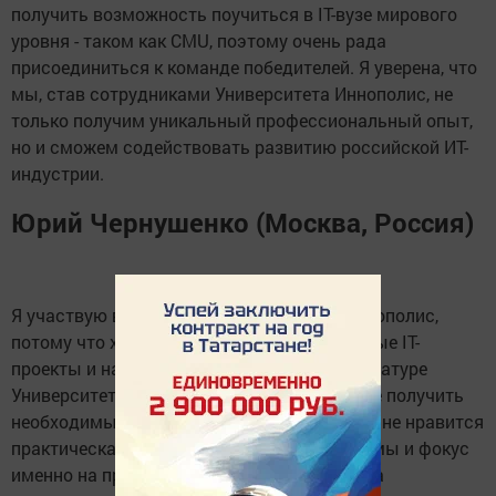
получить возможность поучиться в IT-вузе мирового
уровня - таком как CMU, поэтому очень рада
присоединиться к команде победителей. Я уверена, что
мы, став сотрудниками Университета Иннополис, не
только получим уникальный профессиональный опыт,
но и сможем содействовать развитию российской ИТ-
индустрии.
Юрий Чернушенко (Москва, Россия)
Я участвую в программе Университета Иннополис,
потому что хочу реализовывать собственные IT-
проекты и надеюсь, что обучение в магистратуре
Университета Карнеги-Меллон поможет мне получить
необходимые для этого знания и навыки. Мне нравится
практическая ориентированность программы и фокус
именно на процессах разработки ПО, а не на