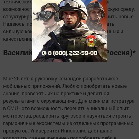
технических деталях. Для меня это отличная
возможность вновь погрузиться в студенческую среду,
структурировать имеющиеся знания и получить новые.
Надеюсь, после обучения мне удастся собрать
сильную команду для создания востребованных и
качественных программных продуктов.
Василий Артемьев (Москва, Россия)*
Мне 26 лет, я руковожу командой разработчиков
мобильных приложений. Люблю приобретать новые
знания, проверять их на практике и делиться
результатами с окружающими. Для меня магистратура
в CMU - это возможность перенять уникальный опыт
менторства, расширить кругозор и научиться строить
гармоничные экосистемы из отдельных программных
продуктов. Университет Иннополис даёт шанс
воплотить давнее желание - попробовать себя в