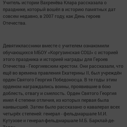
Учитель истории Вахренёва Клара рассказала о
празднике, который вошёл в историю памятных дат
совсем недавно, в 2007 году, как День героев
Отечества.
Девятиклассники вместе с учителем ознакомили
обучающихся МБОУ «Коргузинская СОШ» с историей
этого праздника и историей награды для Героев
Отечества - Георгиевским крестом. Они рассказали, что
ещё во времена правления Екатерины II, был учреждён
орден Святого Георгия Победоносца. В те годы этим
орденом награждались воины, проявившие в бою
доблесть, отвагу и смелость. Орден Святого Георгия
имел 4 степени отличия, из которых первая была
наивысшей. Затем было рассказано о кавалерах всех
четырёх степеней: генерал - фельдмаршале М.И.
Кутузове и генерал-фельдмаршале М.Б. Барклай-де-