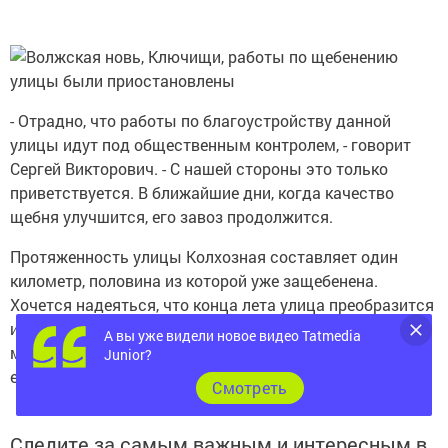
- Отрадно, что работы по благоустройству данной
улицы идут под общественным контролем, - говорит
Сергей Викторович. - С нашей стороны это только
приветствуется. В ближайшие дни, когда качество
щебня улучшится, его завоз продолжится.
Протяженность улицы Колхозная составляет один
километр, половина из которой уже защебенена.
Хочется надеяться, что конца лета улица преобразится
и примет надлежащий вид. А ее жители, с которых
А вы уже видели новое видео Tatmedia
многим из нас стоит взять пример, забудут о прежнем
Junior?
ее неприглядном состоянии.
Cмотреть
Следите за самым важным и интересным в