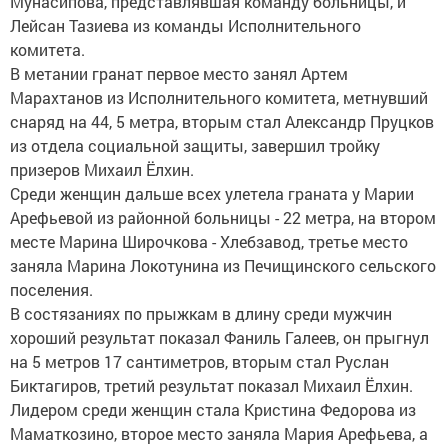
Мунасипова, представлявшая команду больницы, и
Лейсан Тазиева из команды Исполнительного
комитета.
В метании гранат первое место занял Артем
Марахтанов из Исполнительного комитета, метнувший
снаряд на 44, 5 метра, вторым стал Александр Пруцков
из отдела социальной защиты, завершил тройку
призеров Михаил Ёлхин.
Среди женщин дальше всех улетела граната у Марии
Арефьевой из районной больницы - 22 метра, на втором
месте Марина Широчкова - Хлебзавод, третье место
заняла Марина Локотунина из Печищинского сельского
поселения.
В состязаниях по прыжкам в длину среди мужчин
хороший результат показал Фаниль Галеев, он прыгнул
на 5 метров 17 сантиметров, вторым стал Руслан
Биктагиров, третий результат показал Михаил Ёлхин.
Лидером среди женщин стала Кристина Федорова из
Маматкозино, второе место заняла Мария Арефьева, а