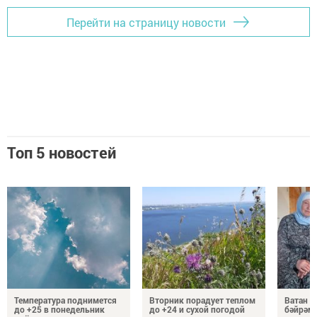
Перейти на страницу новости
Топ 5 новостей
Температура поднимется
Вторник порадует теплом
Ватан 
до +25 в понедельник
до +24 и сухой погодой
бәйрәм