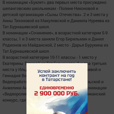
В номинации «Буклет» два первых места присуждено
шеланговским школьникам - Полине Никоновой и
детской организации «Сыны Отечества». 2 и 3 места у
Анны Тихоновой из Макуловской и Даниила Нуреева из
Тат.Бурнашевской школ.
В номинации «Сочинение», в возрастной категории 5-9
классы, 1 и 3 места заняли Егор Биряльмин и Данил
Родионов из Майданской, 2 место - Дарья Бурукина из
Тат.Бурнашевской школ.
В возрастной категории 10-11 классы - 1 место у
Екатерины Титовой из Тат.Бурнашева, 2 и два третьих
места у Ильдара Биктагирова, Юлии Климачевой и
Геннадия Воронова из гимназии.
Видеоработы Айрата Шайдуллина из Октябрьской и
Анжелики Антоновой Макуловской школ в номинации
«Видеоролик» были направлены на республиканский
конкурс, где удостоены вторых мест.