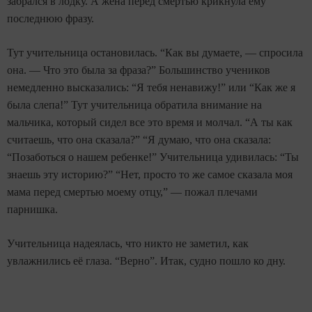
забрался в лодку. А жена перед смертью крикнула ему
последнюю фразу.
Тут учительница остановилась. “Как вы думаете, — спросила
она. — Что это была за фраза?” Большинство учеников
немедленно высказались: “Я тебя ненавижу!” или “Как же я
была слепа!” Тут учительница обратила внимание на
мальчика, который сидел все это время и молчал. “А ты как
считаешь, что она сказала?” “Я думаю, что она сказала:
“Позаботься о нашем ребенке!” Учительница удивилась: “Ты
знаешь эту историю?” “Нет, просто то же самое сказала моя
мама перед смертью моему отцу,” — пожал плечами
парнишка.
Учительница надеялась, что никто не заметил, как
увлажнились её глаза. “Верно”. Итак, судно пошло ко дну.