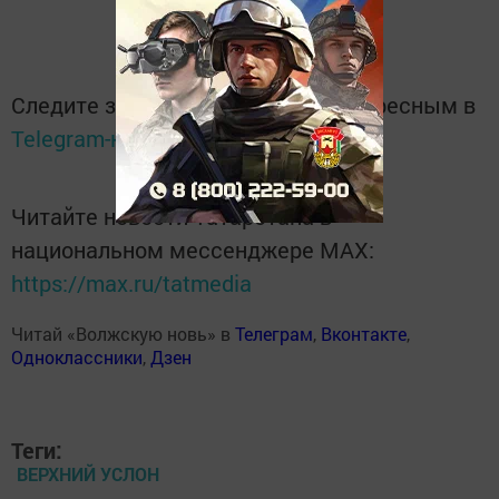
Следите за самым важным и интересным в
Telegram-канале
Татмедиа
Читайте новости Татарстана в
национальном мессенджере MАХ:
https://max.ru/tatmedia
Читай «Волжскую новь» в
Телеграм
,
Вконтакте
,
Одноклассники
,
Дзен
Теги:
ВЕРХНИЙ УСЛОН