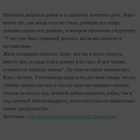
Мужчина добрался домой и в одиночку воспитал дочь. Через
много лет, уже когда отца не стало, разбирая его вещи,
девушка нашла его дневник, в котором прочитала следующее:
“У нее уже был страшный диагноз, когда мы поехали в
путешествие.
Жить оставалось недолго. Боже, как бы я хотел утонуть
вместо нее, но ради блага дочери я не смог. Я мог только
оставить ее посреди океана”. На этом история закончилась.
Класс молчал. Учительница видела по детским глазам, что их
глубоко тронул рассказ и что сегодня они впервые поняли,
что как не всегда под личиной добра находится добро, так и
под личиной неблаговидного, злого поступка не обязательно
живет предательство.
Источник:
http://pozitivno.me/muzh-ostavil-zhenu-tonut/