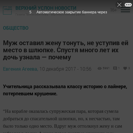
ВЕРХНИЙ УСЛОН НОВОСТИ
16+
4
Автоматическое закрытие баннера через
Газета "Волжская новь" - Верхнеуслонский район
ОБЩЕСТВО
Муж оставил жену тонуть, не уступив ей
место в шлюпке. Спустя много лет их
дочь узнала — почему
Евгения Агеева,
10 декабря 2017 - 10:56
5991
1
3
Учительница рассказывала классу историю о лайнере,
потерпевшем крушение.
“На корабле оказалась супружеская пара, которая сумела
добраться до спасательной шлюпки, но, к несчастью, там
было только одно место. Вдруг муж оттолкнул жену и сам