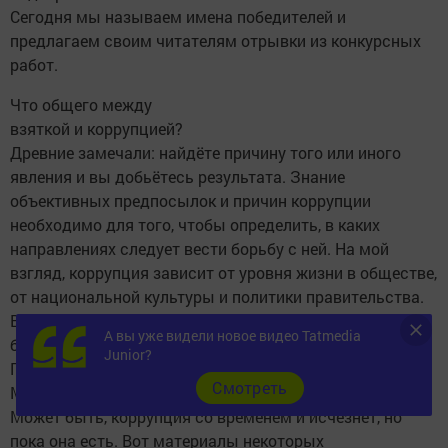
Сегодня мы называем имена победителей и
предлагаем своим читателям отрывки из конкурсных
работ.
Что общего между
взяткой и коррупцией?
Древние замечали: найдёте причину того или иного
явления и вы добьётесь результата. Знание
объективных предпосылок и причин коррупции
необходимо для того, чтобы определить, в каких
направлениях следует вести борьбу с ней. На мой
взгляд, коррупция зависит от уровня жизни в обществе,
от национальной культуры и политики правительства.
В нашей республике уделяется большое внимание
А вы уже видели новое видео Tatmedia
борьбе с этим явлением: приняты Законы, Указы
Junior?
Президента Татарстана, Постановления Кабинета
Cмотреть
Министров о противодействии коррупции.
Может быть, коррупция со временем и исчезнет, но
пока она есть. Вот материалы некоторых