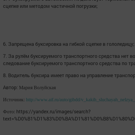
сцепке или методом частичной погрузки;
6. Запрещена буксировка на гибкой сцепке в гололедицу;
7. За рулём буксируемого транспортного средства нет в
следование буксируемого транспортного средства по тр
8. Водитель буксира имеет право на управление транспо
Автор:
Мария Волуйская
Источник:
http://www.aif.ru/auto/gibdd/v_kakih_sluchayah_nelzya
https://yandex.ru/images/search?
Фото:
text=%D0%B1%D1%83%D0%BA%D1%81%D0%B8%D1%80%D0%BE