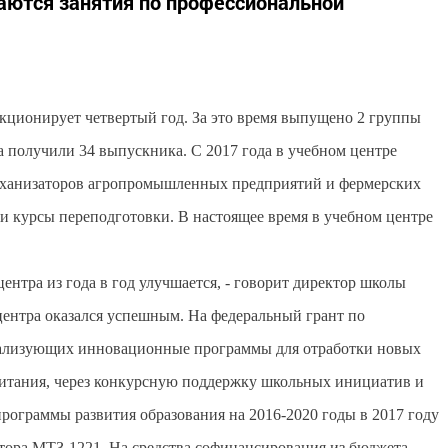
ются занятия по профессиональной
ционирует четвертый год. За это время выпущено 2 группы
а получили 34 выпускника. С 2017 года в учебном центре
 механизаторов агропромышленных предприятий и фермерских
ли курсы переподготовки. В настоящее время в учебном центре
центра из года в год улучшается, - говорит директор школы
центра оказался успешным. На федеральный грант по
реализующих инновационные программы для отработки новых
питания, через конкурсную поддержку школьных инициатив и
рограммы развития образования на 2016-2020 годы в 2017 году
тора МТЗ-1221. На средства софинансирования из бюджета