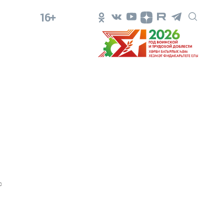
16+
0