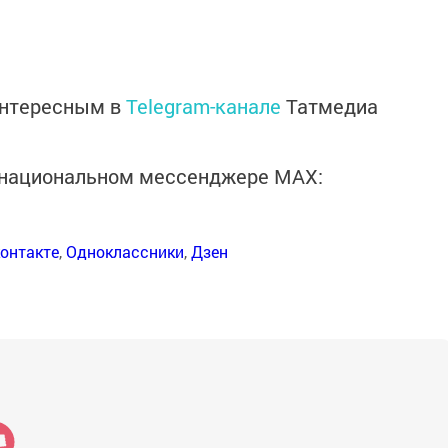
интересным в
Telegram-канале
Татмедиа
в национальном мессенджере MАХ:
онтакте
,
Одноклассники
,
Дзен