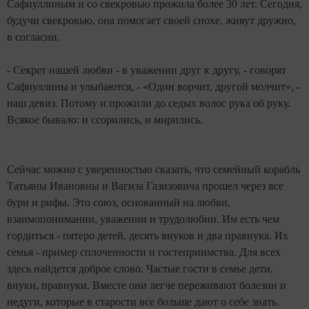
Сафиуллиным и со свекровью прожила более 30 лет. Сегодня,
будучи свекровью, она помогает своей снохе, живут дружно,
в согласии.
- Секрет нашей любви - в уважении друг к другу, - говорят
Сафиуллины и улыбаются, - «Один ворчит, другой молчит», -
наш девиз. Потому и прожили до седых волос рука об руку.
Всякое бывало: и ссорились, и мирились.
Сейчас можно с уверенностью сказать, что семейный корабль
Татьяны Ивановны и Вагиза Газизовича прошел через все
бури и рифы. Это союз, основанный на любви,
взаимопонимании, уважении и трудолюбии. Им есть чем
гордиться - пятеро детей, десять внуков и два правнука. Их
семья - пример сплоченности и гостеприимства. Для всех
здесь найдется доброе слово. Частые гости в семье дети,
внуки, правнуки. Вместе они легче переживают болезни и
недуги, которые в старости все больше дают о себе знать.