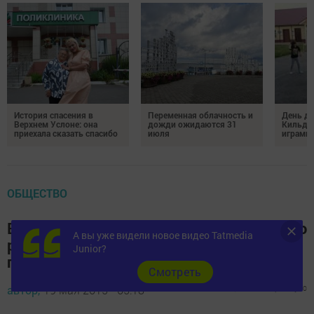
История спасения в
Переменная облачность и
День д
Верхнем Услоне: она
дожди ожидаются 31
Кильде
приехала сказать спасибо
июля
играми 
ОБЩЕСТВО
В Введенской Слободе Верхнеуслонского
А вы уже видели новое видео Tatmedia
района открыли новый памятник
Junior?
погибшим землякам
Cмотреть
автор,
19 мая 2015 - 05:18
1322
0
0