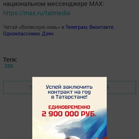
национальном мессенджере MАХ:
https://max.ru/tatmedia
Читай «Волжскую новь» в
Телеграм
,
Вконтакте
,
Одноклассники
,
Дзен
Теги:
250
Перейти на страницу новости