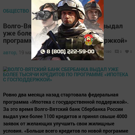
ОБЩЕСТВО
Волго-Вятский банк Сбербанка выдал
уже более тысячи кредитов по
программе «Ипотека с господдержкой»
автор,
19 мая 2015 - 11:53
1090
0
0
Ровно два месяца назад стартовала федеральная
программа «Ипотека с государственной поддержкой».
За это время Волго-Вятский банк Сбербанка России
выдал уже более 1100 кредитов и принял свыше 4000
заявок от желающих улучшить свои жилищные
условия. «Больше всего кредитов по новой программе