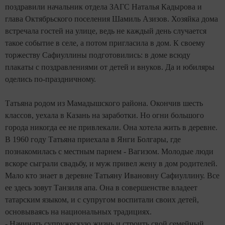
поздравили начальник отдела ЗАГС Наталья Кадырова и
глава Октябрьского поселения Шамиль Азизов. Хозяйка дома
встречала гостей на улице, ведь не каждый день случается
такое событие в селе, а потом пригласила в дом. К своему
торжеству Сафиуллины подготовились: в доме всюду
плакаты с поздравлениями от детей и внуков. Да и юбиляры
оделись по-праздничному.
Татьяна родом из Мамадышского района. Окончив шесть
классов, уехала в Казань на заработки. Но огни большого
города никогда ее не привлекали. Она хотела жить в деревне.
В 1960 году Татьяна приехала в Янги Болгары, где
познакомилась с местным парнем - Вагизом. Молодые люди
вскоре сыграли свадьбу, и муж привел жену в дом родителей.
Мало кто знает в деревне Татьяну Ивановну Сафиуллину. Все
ее здесь зовут Танзиля апа. Она в совершенстве владеет
татарским языком, и с супругом воспитали своих детей,
основываясь на национальных традициях.
- Начинать супружескую жизнь и строить свой семейный