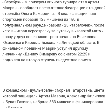
- Серебряным призером личного турнира стал Артем
Маврин, - сообщает пресс-атташе Федерации стендовой
стрельбы Ольга Камардина. - В квалификации наш
спортсмен поразил 128 мишеней из 150, в
полуфинальном раунде «разбил» 25 «тарелочек», после
чего выиграл перестрелку за путевку в «золотой матч»
сразу у двух соперников - ростовчанина Вячеслава
Юхименко и Кирилла Быкова из Липецкой области. В
финальном поединке Маврин уступил другому
липчанину - Данилу Зимареву со счетом 22:25 и
поднялся на вторую ступень пьедестала почета.
В командном «дубль-трапе» сборная Татарстана, цвета
которой защищали Артем Маврин, Александр Филиппов
и Булат Газизов, набрала 333 мишени и финишировала
на 3 месте.