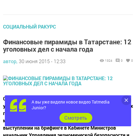
СОЦИАЛЬНЫЙ РАКУРС
Финансовые пирамиды в Татарстане: 12
уголовных дел с начала года
автор,
30 июня 2015 - 12:33
1324
0
0
С начала 2015 года по Татарстану возбуждено 12
А вы уже видели новое видео Tatmedia
уголовных дел в отношении организаторов финансовых
Junior?
пирамид, ущерб по этим делам составляет более 800
Cмотреть
миллионов рублей. Эти данные привел в своем
выступлении на брифинге в Кабинете Министров
начальник Управления экономической безопасности и