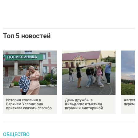
Топ 5 новостей
История спасения в
День дружбы в
Август 
Верхнем Услоне: она
Кильдееве отметили
переме
приехала сказать спасибо
играми и викториной
ОБЩЕСТВО