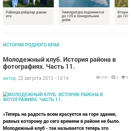
Районда рейдлар дәвам
Температура поднимется
Вторник
итә
до +25 в понедельник
до +24 
днём
ИСТОРИЯ РОДНОГО КРАЯ
Молодежный клуб. История района в
фотографиях. Часть 11.
автор,
22 августа 2013 - 13:14
2191
0
0
«Теперь на радость всем красуется на горе здание,
равных которому до сего времени в районе не было.
Молодежный клуб - так называется теперь это