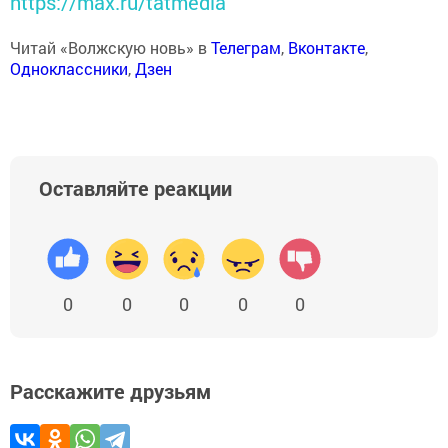
https://max.ru/tatmedia
Читай «Волжскую новь» в
Телеграм
,
Вконтакте
,
Одноклассники
,
Дзен
Оставляйте реакции
0
0
0
0
0
Расскажите друзьям