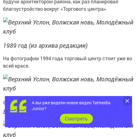
будучи архитектором района, как раз планировал
благоустройство вокруг «Торгового центра»
1989 год (из архива редакции)
На фотографии 1994 года торговый центр стоит уже во
всей красе.
Фотография Ю.Фролова 1994 года (из архива
А вы уже видели новое видео Tatmedia
Junior?
Верхнеуслонского Краеведческого музея)
Cмотреть