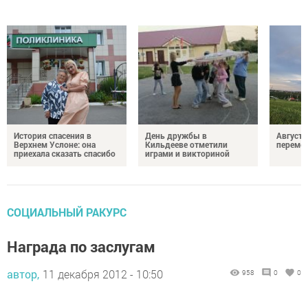
История спасения в
День дружбы в
Август 
Верхнем Услоне: она
Кильдееве отметили
переме
приехала сказать спасибо
играми и викториной
СОЦИАЛЬНЫЙ РАКУРС
Награда по заслугам
автор,
11 декабря 2012 - 10:50
958
0
0