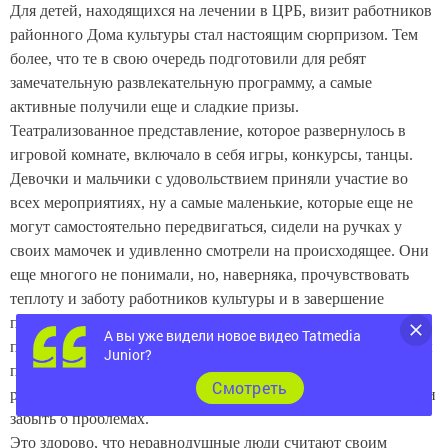
Для детей, находящихся на лечении в ЦРБ, визит работников
районного Дома культуры стал настоящим сюрпризом. Тем
более, что те в свою очередь подготовили для ребят
замечательную развлекательную программу, а самые
активные получили еще и сладкие призы.
Театрализованное представление, которое развернулось в
игровой комнате, включало в себя игры, конкурсы, танцы.
Девочки и мальчики с удовольствием приняли участие во
всех мероприятиях, ну а самые маленькие, которые еще не
могут самостоятельно передвигаться, сидели на ручках у
своих мамочек и удивленно смотрели на происходящее. Они
еще многого не понимали, но, наверняка, прочувствовать
теплоту и заботу работников культуры и в завершение
праздника тоже получили сладкие призы. Праздник
А вы уже видели новое видео Tatmedia
получился славный, радость в глазах, задорных смех детворы
Junior?
переполнял сердца зрителей. Не только дети, но и их
Cмотреть
родители сумели ненадолго отвлечься от больничной суеты и
забыть о проблемах.
Это здорово, что неравнодушные люди считают своим