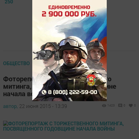
250
ОБЩЕСТВО
Фоторепортаж с торжественного
митинга, посвященного годовщине
начала войны
автор,
22 июня 2015 - 13:39
1423
0
0