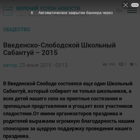
ВЕРХНИЙ УСЛОН НОВОСТИ
16+
5
Автоматическое закрытие баннера через
Газета "Волжская новь" - Верхнеуслонский район
ОБЩЕСТВО
Введенско-Слободской Школьный
Сабантуй – 2015
автор,
23 июня 2015 - 03:13
1992
0
0
В Введенской Слободе состоялся еще один Школьный
Сабантуй, который собирает не только школьников, а
всех детей нашего села на приятные состязания и
зрелещные представления и угощает всех участников
сладостями.От имени организаторов праздника и
родителей выражаем огромную благодарность нашим
спонсорам за щедрую поддержку проведения нашего
праздника.