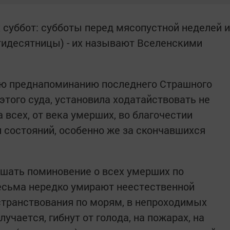
 суббот: субботы перед мясопустной неделей и
тидесятницы) - их называют Вселенскими
ю преднапоминанию последнего Страшного
 этого суда, установила ходатайствовать не
а всех, от века умерших, во благочестии
и состояний, особенно же за скончавшихся
шать поминовение о всех умерших по
есьма нередко умирают неестественной
странствования по морям, в непроходимых
лучается, гибнут от голода, на пожарах, на