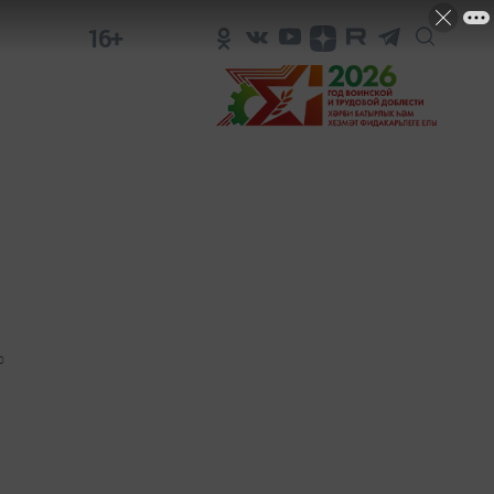
16+
0