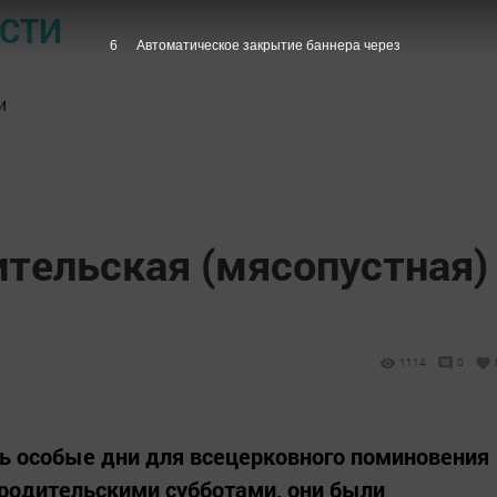
ОСТИ
5
Автоматическое закрытие баннера через
и
ительская (мясопустная)
1114
0
ь особые дни для всецерковного поминовения
родительскими субботами, они были