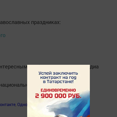
равославных праздниках:
его
интересным в
Telegram-канале
Татмедиа
в национальном мессенджере MАХ:
онтакте
,
Одноклассники
,
Дзен