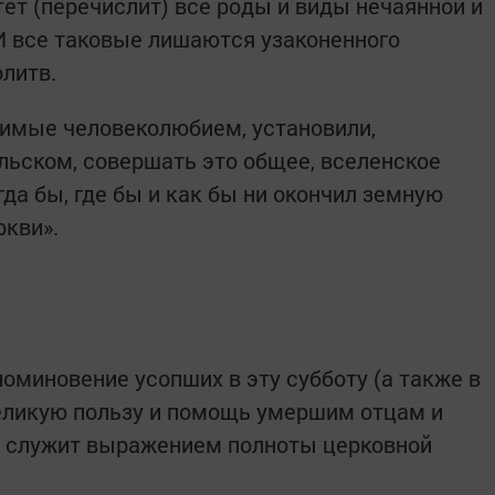
тет (перечислит) все роды и виды нечаянной и
И все таковые лишаются узаконенного
литв.
жимые человеколюбием, установили,
льском, совершать это общее, вселенское
гда бы, где бы и как бы ни окончил земную
ркви».
оминовение усопших в эту субботу (а также в
еликую пользу и помощь умершим отцам и
м служит выражением полноты церковной