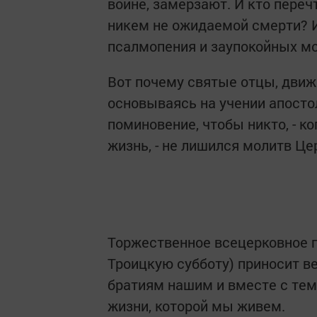
войне, замерзают. И кто переч
никем не ожидаемой смерти? 
псалмопения и заупокойных мо
Вот почему святые отцы, дви
основываясь на учении апосто
поминовение, чтобы никто, - ко
жизнь, - не лишился молитв Це
Торжественное всецерковное п
Троицкую субботу) приносит в
братиям нашим и вместе с те
жизни, которой мы живем.