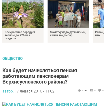
Воскресенье порадует
Мәмәтхуҗада дуслыкның
Районд
теплом до +26 без
көчен тойдылар
итә
осадков
ОБЩЕСТВО
Как будет начисляться пенсия
работающим пенсионерам
Верхнеуслонского района?
автор,
17 января 2016 - 11:02
1384
0
0