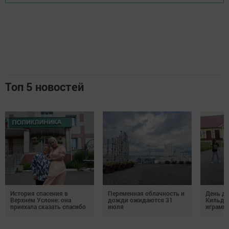
Топ 5 новостей
История спасения в
Переменная облачность и
День д
Верхнем Услоне: она
дожди ожидаются 31
Кильде
приехала сказать спасибо
июля
играми 