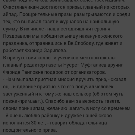
Счастливчикам достаются призы, главный из которых
айпад. Поощрительные призы разыгрываются и среди
тех, кто выписал газет и журналов на наибольшую
сумму. В их числе - наша сегодняшняя героиня.
Поздравили мы победительницу накануне женского
праздника, отправившись в Вв.Слободу, где живет и
работает Фарида Зарипова.
В присутствии коллег и учеников местной школы
главный редактор газеты Нусрет Муфталиев вручил
Фариде Раиповне подарок от организаторов.
- Нам выпала приятная миссия вручить приз, - сказал
он, - и вдвойне приятно, что его получил человек
заслуженный и к тому же наш селькор (об этом чуть
позже -прим.авт.). Спасибо вам за верность газете,
своим принципам, желанию шагать в ногу со временем.
- Я очень люблю районку и дружбе нашей скоро
исполнится 30 лет, - говорит обладательница
поощрительного приза.