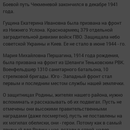
Боевой путь Чекменевой закончился в декабре 1941
года.
Гущина Екатерина Ивановна была призвана на фронт
из Нижнего Услона. Красноармеец 379 отдельной
заградительной дивизии войск ПВО. Защищала небо
советской Украины и Киев. Ее не стало в июне 1944 - го.
Мария Михайловна Першагина, 1914 года рождения,
была призвана на фронт из Шеланги Теньковским РВК.
Военфельдшер 1310 санитарного батальона, 10
стрелковой бригады. Юго - Западный фронт стал
первым и последним местом службы нашей землячки.
О защитницах Родины, жителях нашего района, нужно
вспоминать и рассказывать об их подвигах. Пусть не
отмечены они высокими правительственными
наградами (даже посмертно), пусть не поставлены на
их могилах обелиски, они - герои. Потому как в самый
трудный для Родины час, встали в строй, надев