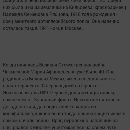
Защищали небо Москвы зенитчики войск ПВО. Среди
них была и наша землячка из Кильдеева, красноармеец
Надежда Семеновна Рябцова, 1918 года рождения -
боец зенитного артиллерийского полка. Она навечно
осталась там, в 1941 - ом, в Москве…
Когда началась Великая Отечественная война
Чекменевой Марии Афанасьевне уже было 40. Она
родилась в Больших Мемях, имела специальность
врача-терапевта. С первых дней на фронте.
Эвакогоспиталь №9. Первые дни и месяцы войны,
самое пекло - Западный фронт. Нам остается только
догадываться, да представлять кадры из
кинофильмов, каково было тогда нашим защитникам в
самом начале войны. Враг, вероломно напавший на
нас, рвался к Москве, уничтожая все на своем пути.