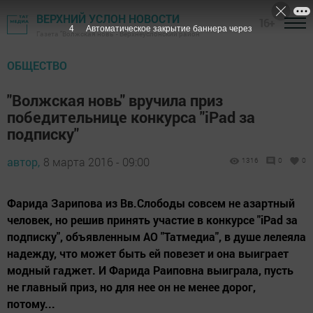
ВЕРХНИЙ УСЛОН НОВОСТИ
16+
3
Автоматическое закрытие баннера через
Газета "Волжская новь" - Верхнеуслонский район
ОБЩЕСТВО
"Волжская новь" вручила приз
победительнице конкурса "iPad за
подписку"
автор,
8 марта 2016 - 09:00
1316
0
0
Фарида Зарипова из Вв.Слободы совсем не азартный
человек, но решив принять участие в конкурсе "iPad за
подписку", объявленным АО "Татмедиа", в душе лелеяла
надежду, что может быть ей повезет и она выиграет
модный гаджет. И Фарида Раиповна выиграла, пусть
не главный приз, но для нее он не менее дорог,
потому...