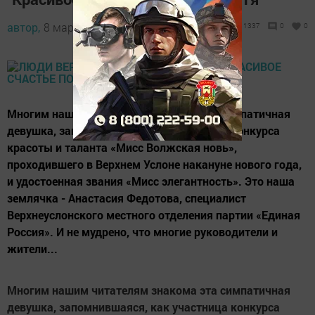
автор,
8 марта 2016 - 07:00
1337
0
0
Многим нашим читателям знакома эта симпатичная
девушка, запомнившаяся, как участница конкурса
красоты и таланта «Мисс Волжская новь»,
проходившего в Верхнем Услоне накануне нового года,
и удостоенная звания «Мисс элегантность». Это наша
землячка - Анастасия Федотова, специалист
Верхнеуслонского местного отделения партии «Единая
Россия». И не мудрено, что многие руководители и
жители...
Многим нашим читателям знакома эта симпатичная
девушка, запомнившаяся, как участница конкурса