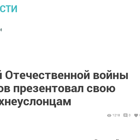
ОСТИ
и
й Отечественной войны
ов презентовал свою
хнеуслонцам
1218
0