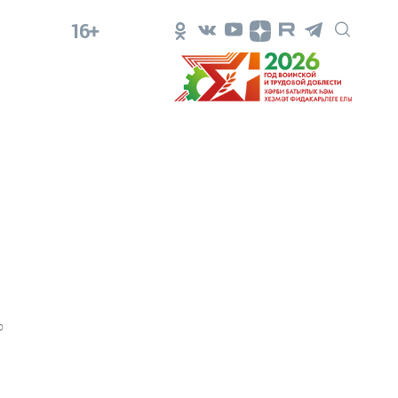
16+
0