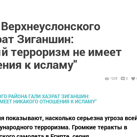
Верхнеуслонского
рат Зиганшин:
 терроризм не имеет
ния к исламу"
1205
0
я показывают, насколько серьезна угроза все
ународного терроризма. Громкие теракты в
ского самолета в Египте, серия