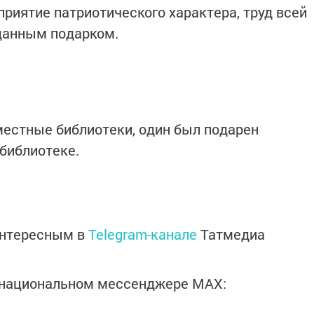
риятие патриотического характера, труд всей
иданным подарком.
местные библиотеки, один был подарен
библиотеке.
интересным в
Telegram-канале
Татмедиа
в национальном мессенджере MАХ: