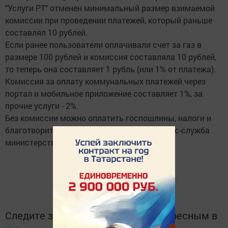
"Услуги РТ" отменен минимальный размер взимаемой
комиссии при проведении платежей, который раньше
составлял 10 рублей.
Если ранее пользователи оплачивали счет за газ в
размере 100 рублей и комиссия составляла 10 рублей,
то теперь она составляет 1 рубль (или 1% от платежа).
Комиссия за оплату коммунальных платежей через
портал и мобильное приложение составляет 1%, за
прочие услуги - 2%.
Без комиссии можно оплатить госпошлины, налоги и
благотворительные взносы, сообщает пресс-служба
министерства информатизации и связи РТ.
Следите за самым важным и интересным в