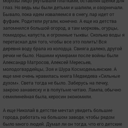
морозы лицо укутывали платками, оставляя щелки для
глаз. Но ведь мы были детьми и шалили, и озорничали.
Бывало, пока идем изваляемся в снегу, пар идет от
фуфаек. Родители ругали, конечно. А еще из детства
запомнился большой огород, а там морковь, огурцы,
помидоры, капуста, и огромные тыквы. Сколько воды я
перетаскал для того, чтобы все это полить! Вся
деревня воду брала из колодца. Свияга далеко, другой
речки не было. Нашими кумирами после войны были
Александр Матросов, Алексей Мересьев,
молодогвардейцы, Зоя и Шура Космодемьянские. А
еще мне очень нравилась книга Медведева «Сильные
духом». Света тогда не было. Заберусь на печку,
закрою занавеску и в полутьме читаю. Лампа, обычно
семилинейная была, керосин экономили.
А еще Николай в детстве мечтал увидеть большие
города, работать на большом заводе, чтобы рядом
было много людей. Думал ли он тогда, что его детские