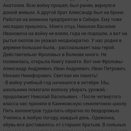
Анатолия. Всю войну прошел, был ранен, вернулся
домой живым. А другой брат Александр был на брони.
Работал на военном предприятии в Сибири. Ему тоже
несладко пришлось. Моего отца, Николая Василия
Ивановича на войну не взяли, года не подошли, а вот на
рытье окопов он уезжал неоднократно. У нас родня в
деревне большая была, - рассказывает наш герой.
Действительно Фроловых в Волкове много. Не
поленилась, открыла Книгу памяти. Вот они Фроловы-
Александр Андреевич, Иван Андреевич, Иван Петрович,
Михаил Никифорович. Светлая им память!
- В войну учебный год начинался в октябре. Мы,
школьники помогали колхозу убирать урожай, -
продолжает Николай Васильевич. - После четвертого
класса нас приняли в Каинковскую семилетнюю школу.
Пять километров туда-пять-обратно по бездорожью.
Учились в любую погоду, каждый день. Одежонка,
обувь-все доставалось от старших братьев. В сильные