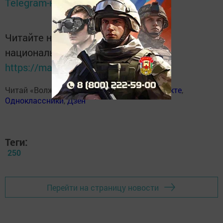
Telegram-канале
Татмедиа
Читайте новости Татарстана в
национальном мессенджере MАХ:
https://max.ru/tatmedia
Читай «Волжскую новь» в
Телеграм
,
Вконтакте
,
Одноклассники
,
Дзен
Теги:
250
Перейти на страницу новости