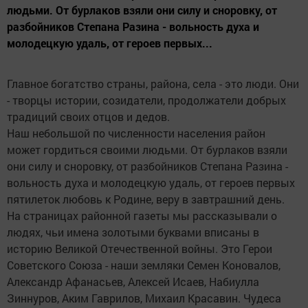
людьми. От бурлаков взяли они силу и сноровку, от
разбойников Степана Разина - вольность духа и
молодецкую удаль, от героев первых...
Главное богатство страны, района, села - это люди. Они
- творцы истории, созидатели, продолжатели добрых
традиций своих отцов и дедов.
Наш небольшой по численности населения район
может гордиться своими людьми. От бурлаков взяли
они силу и сноровку, от разбойников Степана Разина -
вольность духа и молодецкую удаль, от героев первых
пятилеток любовь к Родине, веру в завтрашний день.
На страницах районной газеты мы рассказывали о
людях, чьи имена золотыми буквами вписаны в
историю Великой Отечественной войны. Это Герои
Советского Союза - наши земляки Семен Коновалов,
Александр Афанасьев, Алексей Исаев, Набиулла
Зиннуров, Аким Гаврилов, Михаил Красавин. Чудеса