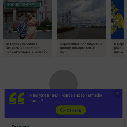
История спасения в
Переменная облачность и
В Верх
Верхнем Услоне: она
дожди ожидаются 31
районе 
приехала сказать спасибо
июля
женщин
А вы уже видели новое видео Tatmedia
Junior?
Cмотреть
Главная