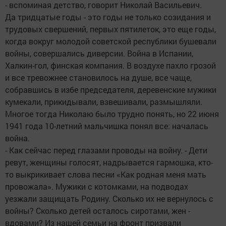
- вспоминая детство, говорит Николай Васильевич.
Да тридцатые годы - это годы не только созидания и
трудовых свершений, первых пятилеток, это еще годы,
когда вокруг молодой советской республики бушевали
войны, совершались диверсии. Война в Испании,
Халкин-гол, финская компания. В воздухе пахло грозой
и все тревожнее становилось на душе, все чаще,
собравшись в избе председателя, деревенские мужики
кумекали, прикидывали, взвешивали, размышляли.
Многое тогда Николаю было трудно понять, но 22 июня
1941 года 10-летний мальчишка понял все: началась
война.
- Как сейчас перед глазами проводы на войну. - Дети
ревут, женщины голосят, надрывается гармошка, кто-
то выкрикивает слова песни «Как родная меня мать
провожала». Мужики с котомками, на подводах
уезжали защищать Родину. Сколько их не вернулось с
войны? Сколько детей осталось сиротами, жен -
вдовами? Из нашей семьи на фронт призвали