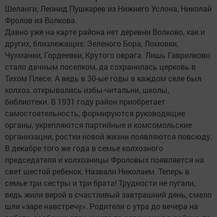
Шеланги, Леонид Пушкарев из Нижнего Услона, Николай
Фролов из Волкова.
Давно уже на карте района нет деревни Волково, как и
других, близлежащих: Зеленого Бора, Ломовки,
Чухманки, Гордеевки, Крутого оврага. Лишь Гаврилково
стало дачным поселком, да сохранилась церковь в
Тихом Плесе. А ведь в 30-ые годы в каждом селе был
колхоз, открывались избы-читальни, школы,
библиотеки. В 1931 году район приобретает
самостоятельность, формируются руководящие
органы, укрепляются партийные и комсомольские
организации, ростки новой жизни появляются повсюду.
В декабре того же года в семье колхозного
председателя и колхозницы Фроловых появляется на
свет шестой ребенок. Назвали Николаем. Теперь в
семье три сестры и три брата! Трудности не пугали,
ведь жили верой в счастливый завтрашний день, смело
шли «заре навстречу». Родители с утра до вечера на