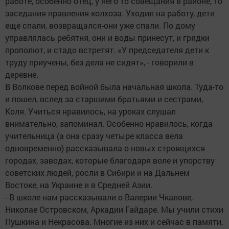
работе, особенно отец, у него то совещания в районе, то
заседания правления колхоза. Уходил на работу, дети
еще спали, возвращался-они уже спали. По дому
управлялась ребятня, они и воды принесут, и грядки
прополют, и стадо встретят. «У председателя дети к
труду приучены, без дела не сидят», - говорили в
деревне.
В Волкове перед войной была начальная школа. Туда-то
и пошел, вслед за старшими братьями и сестрами,
Коля. Учиться нравилось, на уроках слушал
внимательно, запоминал. Особенно нравилось, когда
учительница (а она сразу четыре класса вела
одновременно) рассказывала о новых строящихся
городах, заводах, которые благодаря воле и упорству
советских людей, росли в Сибири и на Дальнем
Востоке, на Украине и в Средней Азии.
- В школе нам рассказывали о Валерии Чкалове,
Николае Островском, Аркадии Гайдаре. Мы учили стихи
Пушкина и Некрасова. Многие из них и сейчас в памяти,