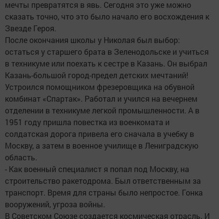
мечты превратятся в явь. Сегодня это уже можно
сказать точно, что это было начало его восхождения к
Звезде Героя.
После окончания школы у Николая был выбор:
остаться у старшего брата в Зеленодольске и учиться
в техникуме или поехать к сестре в Казань. Он выбрал
Казань-большой город-предел детских мечтаний!
Устроился помощником фрезеровщика на обувной
комбинат «Спартак». Работал и учился на вечернем
отделении в техникуме легкой промышленности. А в
1951 году пришла повестка из военкомата и
солдатская дорога привела его сначала в учебку в
Москву, а затем в военное училище в Лениградскую
область.
- Как военный специалист я попал под Москву, на
строительство ракетодрома. Был ответственным за
транспорт. Время для страны было непростое. Гонка
вооружений, угроза войны.
В Советском Союзе создается космическая отрасль. И