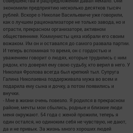
совершенства и рацпредложений давал немало. Они
экономили предприятию несколько десятков тысяч
рублей. Вскоре о Николае Васильевиче уже говорили,
как о лучшем рационализаторе не только завода, но и
отрасти, прекрасном организаторе, активном
общественнике. Коммунисты цеха избрали его своим
вожаком. Им он и оставался до самого развала партии.
И теперь вспоминая то время, он с гордостью и
уважением говорит о людях, которые трудились с ним
рядом, кто доверял ему свою судьбу, кто верил в него. У
Николая Фролова всегда был крепкий тыл. Супруга
Галина Николаевна поддерживала мужа во всем и
подарила ему сына и дочку, а потом появились и
внучки.
- Мне в жизни очень повезло. Я родился в прекрасном
районе, мечты мои сбылись, родные и близкие люди
меня окружают. 54 года с женой прожили, теперь я
один остался, но одиноким себя не чувствую, не дают,
да и не привык. За жизнь много хороших людей