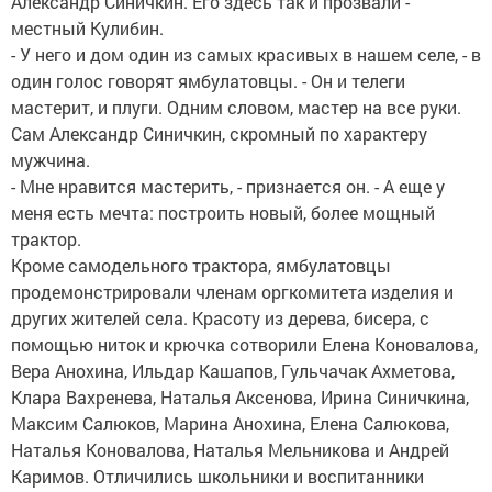
Александр Синичкин. Его здесь так и прозвали -
местный Кулибин.
- У него и дом один из самых красивых в нашем селе, - в
один голос говорят ямбулатовцы. - Он и телеги
мастерит, и плуги. Одним словом, мастер на все руки.
Сам Александр Синичкин, скромный по характеру
мужчина.
- Мне нравится мастерить, - признается он. - А еще у
меня есть мечта: построить новый, более мощный
трактор.
Кроме самодельного трактора, ямбулатовцы
продемонстрировали членам оргкомитета изделия и
других жителей села. Красоту из дерева, бисера, с
помощью ниток и крючка сотворили Елена Коновалова,
Вера Анохина, Ильдар Кашапов, Гульчачак Ахметова,
Клара Вахренева, Наталья Аксенова, Ирина Синичкина,
Максим Салюков, Марина Анохина, Елена Салюкова,
Наталья Коновалова, Наталья Мельникова и Андрей
Каримов. Отличились школьники и воспитанники