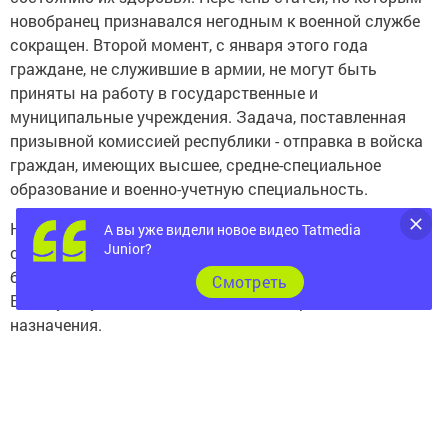
новобранец признавался негодным к военной службе
сокращен. Второй момент, с января этого года
граждане, не служившие в армии, не могут быть
приняты на работу в государственные и
муниципальные учреждения. Задача, поставленная
призывной комиссией республики - отправка в войска
граждан, имеющих высшее, средне-специальное
образование и военно-учетную специальность.
Нет изменений и по месту прохождения службы наших
А вы уже видели новое видео Tatmedia
Junior?
солдат: Россия-матушка необъятна. Комплектоваться
будут ребята в войска военно-морского флота, ВДВ,
Cмотреть
ВВС, сухопутные войска и специализированного
назначения.
- Мы запросили военный комиссариат республики, -
говорит Шакиров, - о том, чтобы максимальное
количество наших призывников проходили службу в
подшефной войсковой части, расположенной в Пензе.