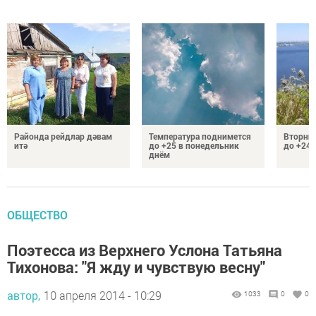
Районда рейдлар дәвам
Температура поднимется
Вторник
итә
до +25 в понедельник
до +24 
днём
ОБЩЕСТВО
Поэтесса из Верхнего Услона Татьяна
Тихонова: "Я жду и чувствую весну"
автор,
10 апреля 2014 - 10:29
1033
0
0