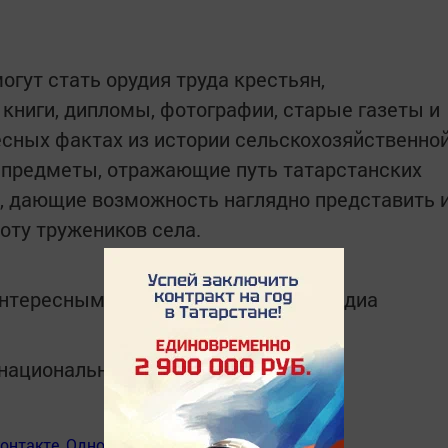
гут стать орудия труда крестьян,
 книги, дипломы, фотографии, старые газеты и
сных фактах из истории сельскохозяйственно
и предметы, отражающие путь татарстанских
и, дающие возможность наглядно представить 
оту тружеников села.
интересным в
Telegram-канале
Татмедиа
в национальном мессенджере MАХ:
онтакте
,
Одноклассники
,
Дзен