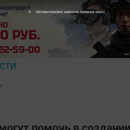
5
Автоматическое закрытие баннера через
ОСТИ
и
могут помочь в создани