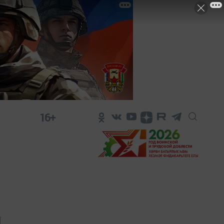
16+
и