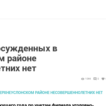
осужденных в
м районе
тних нет
1066
0
кущего года по учетам филиала уголовно-