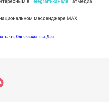
интересным в
Telegram-канале
Татмедиа
в национальном мессенджере MАХ:
онтакте
,
Одноклассники
,
Дзен