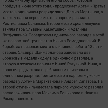
по бадминтону пригласил его на сборы, которые
пройдут в июне этого года, - продолжает Артем. - Третье
место в одиночном разряде занял Дамир Мартынов, а
также у парня первое место в парном разряде с
Ростиславом Салиным. Второе место среди девушек
заняла пара Эльвины Хаметшиной и Аделины
Лутфуллиной. Победителем одиночного разряда в этой
же возрастной группе стал Никита Ромадановский. В
борьбе за призовые места отличились ребята 13 лет и
старше. Эльвира Шаймарданова завоевала две
бронзовые медали - одну в одиночном разряде, а
вторую в женском парном с Инной Рагузиной. Инна, в
свою очередь, стала серебрянным призером в
одиночном разряде. Третье место в парном мужском
разряде у Артема Марахтанова и Андрея Сапатова. На
второй ступени пьедестала парного мужского разряда
расположилась пара Максима Башкирова и Никиты
Ромадановского.