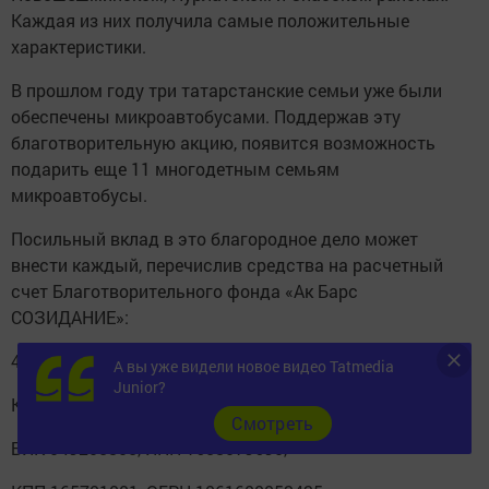
Каждая из них
получила самые положительные
характеристики.
В прошлом году три татарстанские семьи уже были
обеспечены микроавтобусами. Поддержав эту
благотворительную акцию, появится возможность
подарить еще 11 многодетным семьям
микроавтобусы.
Посильный вклад в это благородное дело может
внести каждый, перечислив средства на расчетный
счет Благотворительного фонда «Ак Барс
СОЗИДАНИЕ»:
40703810100020000999 в ОАО «АК БАРС» Банк,
А вы уже видели новое видео Tatmedia
Junior?
Корреспондентский счет 30101810000000000805,
Cмотреть
БИК 049205805, ИНН 1658079690,