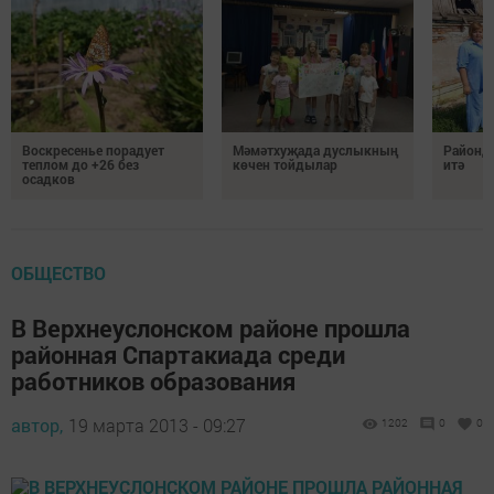
Воскресенье порадует
Мәмәтхуҗада дуслыкның
Районд
теплом до +26 без
көчен тойдылар
итә
осадков
ОБЩЕСТВО
В Верхнеуслонском районе прошла
районная Спартакиада среди
работников образования
автор,
19 марта 2013 - 09:27
1202
0
0