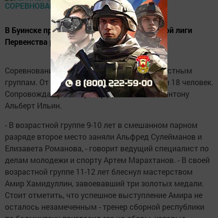
В Буинске прошли соревнования Заволжской лиги
Первенства республики по бадминтону.
Соревнования проходили по четырем возрастным
группам. От нашего района участие приняли 18 человек.
Сопровождал ребят тренер ДЮСШ по бадминтону
Альберт Ильин.
- В возрастной группе 9-10 лет в смешанном парном
разряде второе место заняли Альфред Сулейманов и
Елизавета Романова, - говорит ведущий специалист по
делам молодежи и спорту Артем Марахтанов. - В своей
возрастной группе 11-12 лет блеснул мастерством
Амир Хамидуллин, завоевавший три золотых медали.
Стоит отметить, что успешное выступление Амира не
осталось незамеченным - тренер сборной республики