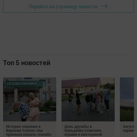
Перейти на страницу новости
Топ 5 новостей
История спасения в
День дружбы в
Август 
Верхнем Услоне: она
Кильдееве отметили
переме
приехала сказать спасибо
играми и викториной