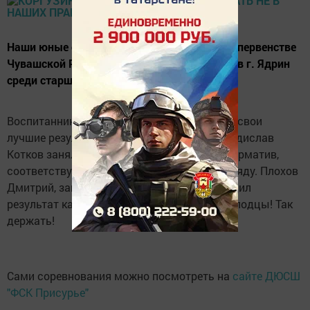
Наши юные спортсмены приняли участие в первенстве
Чувашской Республики по гиревому спорту в г. Ядрин
среди старших юношей и юниоров.
Воспитанники тренера И.Осянина показали свои
лучшие результаты в этом сезоне, хотя Владислав
Котков занял второе место, он выполнил норматив,
соответствующий первому взрослому разряду. Плохов
Дмитрий, занявший первое место, подтвердил
результат кандидата в мастера спорта. Молодцы! Так
держать!
Сами соревнования можно посмотреть на
сайте ДЮСШ
"ФСК Присурье"