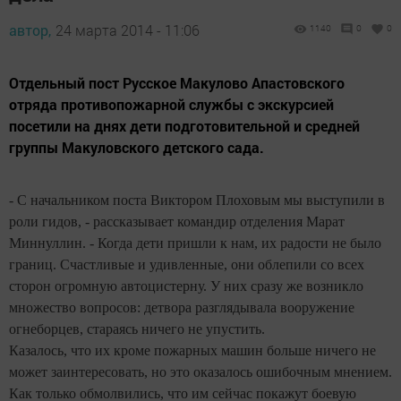
автор,
24 марта 2014 - 11:06
1140
0
0
Отдельный пост Русское Макулово Апастовского
отряда противопожарной службы с экскурсией
посетили на днях дети подготовительной и средней
группы Макуловского детского сада.
-
C
начальником поста Виктором Плоховым мы выступили в
роли гидов, - рассказывает командир отделения Марат
Миннуллин. - Когда дети пришли к нам, их радости не было
границ. Счастливые и удивленные, они облепили со всех
сторон огромную автоцистерну. У них сразу же возникло
множество вопросов: детвора разглядывала вооружение
огнеборцев, стараясь ничего не упустить.
Казалось, что их кроме пожарных машин больше ничего не
может заинтересовать, но это оказалось ошибочным мнением.
Как только обмолвились, что им сейчас покажут боевую