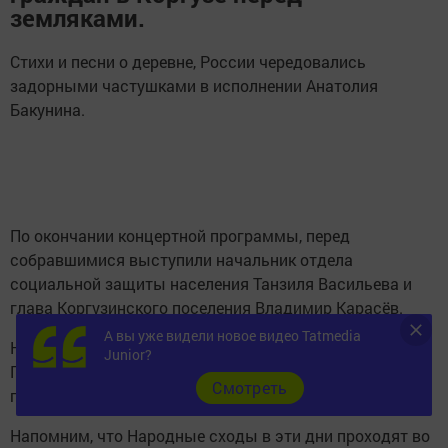
земляками.
Стихи и песни о деревне, России чередовались
задорными частушками в исполнении Анатолия
Бакунина.
По окончании концертной программы, перед
собравшимися выступили начальник отдела
социальной защиты населения Танзиля Васильева и
глава Коргузинского поселения Владимир Карасёв.
А вы уже видели новое видео Tatmedia
На сход пришли не только жители Коргузы, но и
Junior?
Патрикеева, задали интересующие их вопросы и
Cмотреть
приняли соответствующую резолюцию
Напомним, что Народные сходы в эти дни проходят во