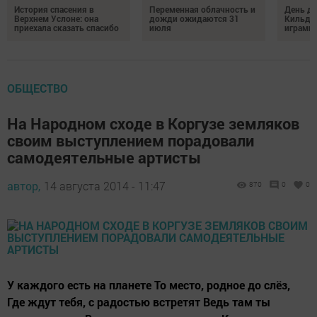
История спасения в
Переменная облачность и
День д
Верхнем Услоне: она
дожди ожидаются 31
Кильде
приехала сказать спасибо
июля
играми 
ОБЩЕСТВО
На Народном сходе в Коргузе земляков
своим выступлением порадовали
самодеятельные артисты
автор,
14 августа 2014 - 11:47
870
0
0
У каждого есть на планете То место, родное до слёз,
Где ждут тебя, с радостью встретят Ведь там ты