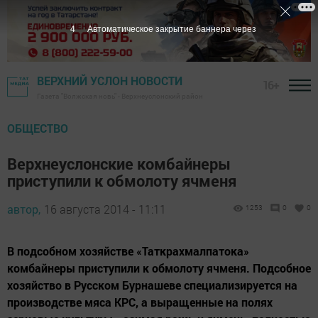
3
Автоматическое закрытие баннера через
ВЕРХНИЙ УСЛОН НОВОСТИ
16+
Газета "Волжская новь" - Верхнеуслонский район
ОБЩЕСТВО
Верхнеуслонские комбайнеры
приступили к обмолоту ячменя
автор,
16 августа 2014 - 11:11
1253
0
0
В подсобном хозяйстве «Таткрахмалпатока»
комбайнеры приступили к обмолоту ячменя. Подсобное
хозяйство в Русском Бурнашеве специализируется на
производстве мяса КРС, а выращенные на полях