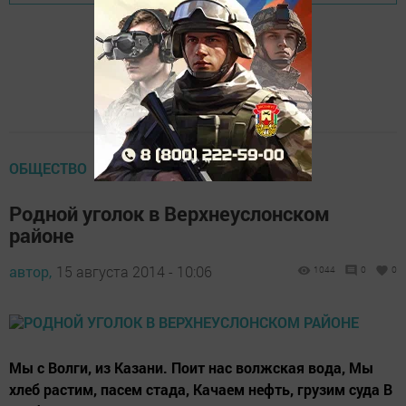
ОБЩЕСТВО
Родной уголок в Верхнеуслонском
районе
автор,
15 августа 2014 - 10:06
1044
0
0
Мы с Волги, из Казани. Поит нас волжская вода, Мы
хлеб растим, пасем стада, Качаем нефть, грузим суда В