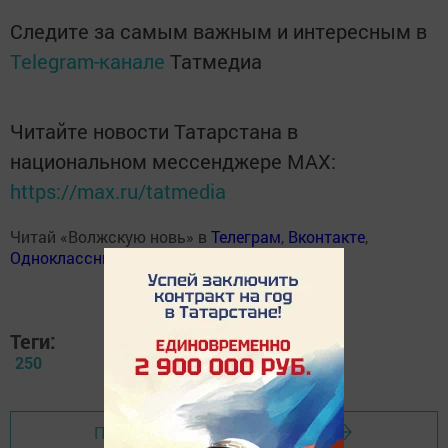
Следите за самым важным и интересным в
Telegram-канале
Татмедиа
Читайте новости Татарстана в
национальном мессенджере MАХ:
https://max.ru/tatmedia
Читай «Волжскую новь» в
Телеграм
,
Вконтакте
,
Одноклассники
,
Дзен
Теги:
250
Перейти на страницу новости