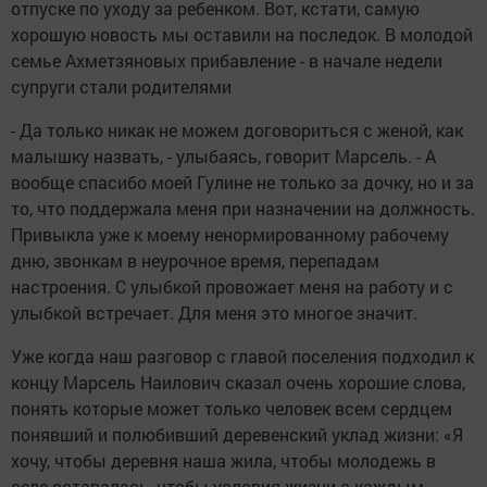
отпуске по уходу за ребенком. Вот, кстати, самую
хорошую новость мы оставили на последок. В молодой
семье Ахметзяновых прибавление - в начале недели
супруги стали родителями
- Да только никак не можем договориться с женой, как
малышку назвать, - улыбаясь, говорит Марсель. - А
вообще спасибо моей Гулине не только за дочку, но и за
то, что поддержала меня при назначении на должность.
Привыкла уже к моему ненормированному рабочему
дню, звонкам в неурочное время, перепадам
настроения. С улыбкой провожает меня на работу и с
улыбкой встречает. Для меня это многое значит.
Уже когда наш разговор с главой поселения подходил к
концу Марсель Наилович сказал очень хорошие слова,
понять которые может только человек всем сердцем
понявший и полюбивший деревенский уклад жизни: «Я
хочу, чтобы деревня наша жила, чтобы молодежь в
селе оставалась, чтобы условия жизни с каждым