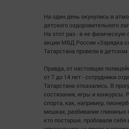
На один день окунулись в атм
детского оздоровительного ла
На этот раз - в ее физическу
акции МВД России «Зарядка со
Татарстана провели в детском
Правда, от настоящих полицейс
от 7 до 14 лет - сотрудники о
Татарстана отказались. В пр
состязания, игры и конкурсы. 
спорта, как, например, пионербо
мешках, разбивание глиняных г
кто постарше, пробовали себя 
упражнениях на пресс и отжим