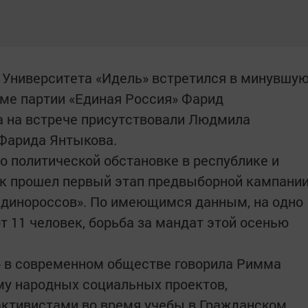
 Университета «Идель» встретился в минувшу
оме партии «Единая Россия» Фарид
а на встрече присутствовали Людмила
 Фарида Янтыкова.
о политической обстановке в республике и
ак прошел первый этап предвыборной кампани
«единороссов». По имеющимся данным, на одно
т 11 человек, борьба за мандат этой осенью
» в современном обществе говорила Римма
ему народных социальных проектов,
ктивистами во время учебы в Гражданском