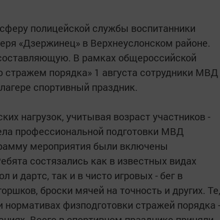
осферу полицейской службы воспитанники
геря «Дзержинец» в Верхнеуслонском районе.
ю составляющую. В рамках общероссийской
 стражем порядка» 1 августа сотрудники МВД
 лагере спортивный праздник.
ких нагрузок, учитывая возраст участников -
тдела профессиональной подготовки МВД
ограмму мероприятия были включены
Ребята состязались как в известных видах
л и дартс, так и в чисто игровых - бег в
оршков, броски мячей на точность и других. Те
и нормативах физподготовки стражей порядка 
аниях. Всего в спортивном празднике приняли