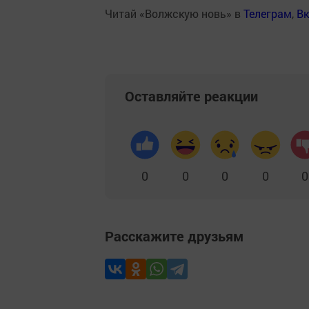
Читай «Волжскую новь» в
Телеграм
,
Вк
Оставляйте реакции
0
0
0
0
0
Расскажите друзьям