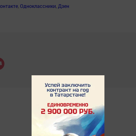
онтакте
,
Одноклассники
,
Дзен