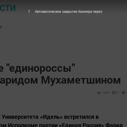
ОСТИ
6
Автоматическое закрытие баннера через
и
е "единороссы"
 Фаридом Мухаметшином
1045
0
Университета «Идель» встретился в
ном Исполкоме партии «Единая Россия» Фарид