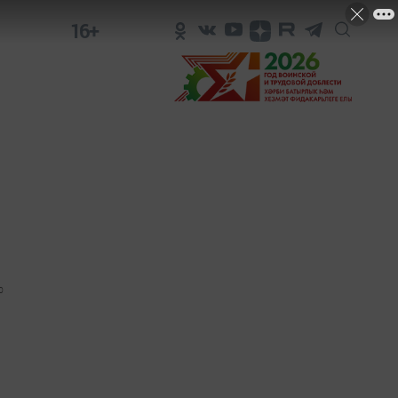
16+
0