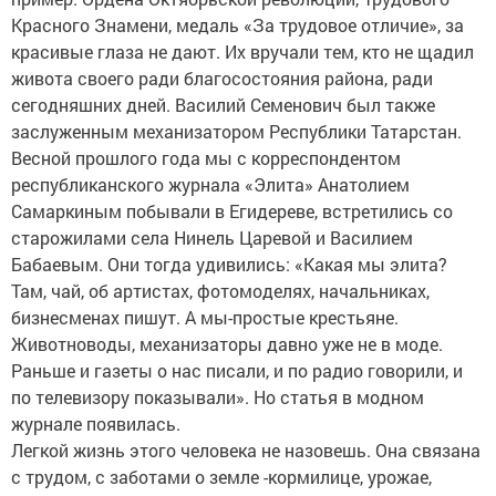
Красного Знамени, медаль «За трудовое отличие», за
красивые глаза не дают. Их вручали тем, кто не щадил
живота своего ради благосостояния района, ради
сегодняшних дней. Василий Семенович был также
заслуженным механизатором Республики Татарстан.
Весной прошлого года мы с корреспондентом
республиканского журнала «Элита» Анатолием
Самаркиным побывали в Егидереве, встретились со
старожилами села Нинель Царевой и Василием
Бабаевым. Они тогда удивились: «Какая мы элита?
Там, чай, об артистах, фотомоделях, начальниках,
бизнесменах пишут. А мы-простые крестьяне.
Животноводы, механизаторы давно уже не в моде.
Раньше и газеты о нас писали, и по радио говорили, и
по телевизору показывали». Но статья в модном
журнале появилась.
Легкой жизнь этого человека не назовешь. Она связана
с трудом, с заботами о земле -кормилице, урожае,