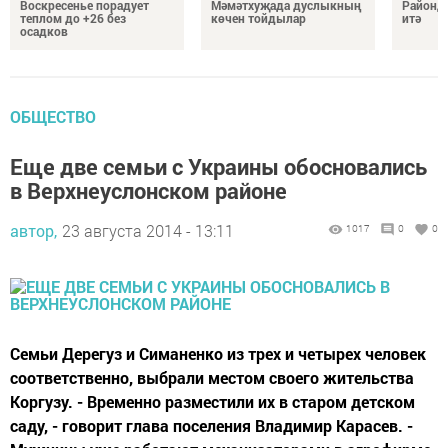
Воскресенье порадует
Мәмәтхуҗада дуслыкның
Районд
теплом до +26 без
көчен тойдылар
итә
осадков
ОБЩЕСТВО
Еще две семьи с Украины обосновались
в Верхнеуслонском районе
автор,
23 августа 2014 - 13:11
1017
0
0
Семьи Дерегуз и Симаненко из трех и четырех человек
соответственно, выбрали местом своего жительства
Коргузу. - Временно разместили их в старом детском
саду, - говорит глава поселения Владимир Карасев. -