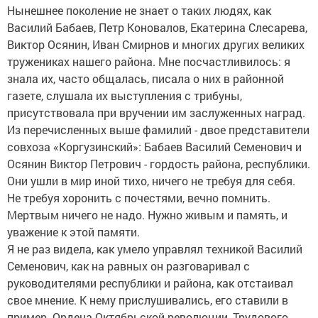
Нынешнее поколение не знает о таких людях, как
Василий Бабаев, Петр Коновалов, Екатерина Слесарева,
Виктор Осянин, Иван Смирнов и многих других великих
тружениках нашего района. Мне посчастливилось: я
знала их, часто общалась, писала о них в районной
газете, слушала их выступления с трибуны,
присутствовала при вручении им заслуженных наград.
Из перечисленных выше фамилий - двое представители
совхоза «Коргузинский»: Бабаев Василий Семенович и
Осянин Виктор Петрович - гордость района, республики.
Они ушли в мир иной тихо, ничего не требуя для себя.
Не требуя хоронить с почестями, вечно помнить.
Мертвым ничего не надо. Нужно живым и память, и
уважение к этой памяти.
Я не раз видела, как умело управлял техникой Василий
Семенович, как на равных он разговаривал с
руководителями республики и района, как отстаивал
свое мнение. К нему прислушивались, его ставили в
пример. Ордена Октябрьской революции, Трудового