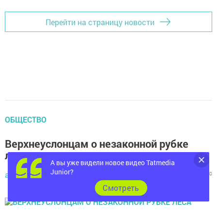
Перейти на страницу новости
ОБЩЕСТВО
Верхнеуслонцам о незаконной рубке
леса
А вы уже видели новое видео Tatmedia
Junior?
автор,
23 августа 2014 - 13:03
887
0
0
Cмотреть