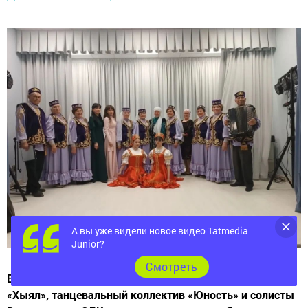
А вы уже видели новое видео Tatmedia
Junior?
Cмотреть
Второго мая народный коллектив «Иделькэй», дуэт
«Хыял», танцевальный коллектив «Юность» и солисты