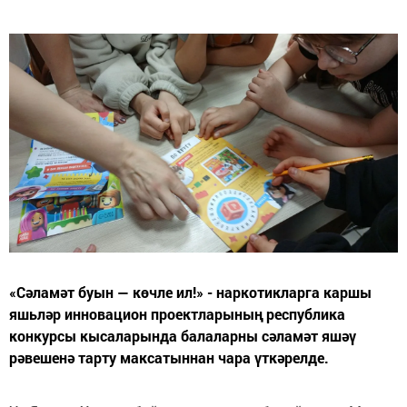
«Сәламәт буын — көчле ил!» - наркотикларга каршы
яшьләр инновацион проектларының республика
конкурсы кысаларында балаларны сәламәт яшәү
рәвешенә тарту максатыннан чара үткәрелде.