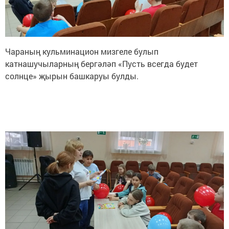
Чараның кульминацион мизгеле булып
катнашучыларның бергәләп «Пусть всегда будет
солнце» җырын башкаруы булды.