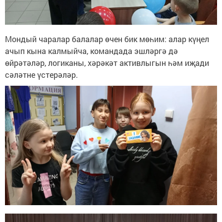
Мондый чаралар балалар өчен бик мөһим: алар күңел
ачып кына калмыйча, командада эшләргә дә
өйрәтәләр, логиканы, хәрәкәт активлыгын һәм иҗади
сәләтне үстерәләр.