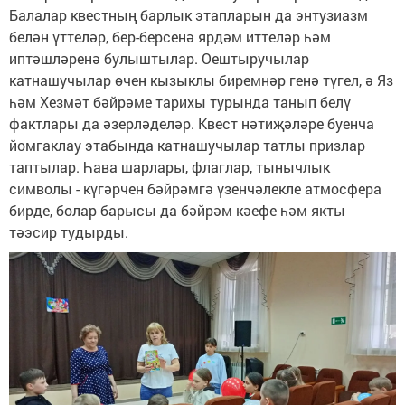
Балалар квестның барлык этапларын да энтузиазм
белән үттеләр, бер-берсенә ярдәм иттеләр һәм
иптәшләренә булыштылар. Оештыручылар
катнашучылар өчен кызыклы биремнәр генә түгел, ә Яз
һәм Хезмәт бәйрәме тарихы турында танып белү
фактлары да әзерләделәр. Квест нәтиҗәләре буенча
йомгаклау этабында катнашучылар татлы призлар
таптылар. Һава шарлары, флаглар, тынычлык
символы - күгәрчен бәйрәмгә үзенчәлекле атмосфера
бирде, болар барысы да бәйрәм кәефе һәм якты
тәэсир тудырды.