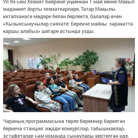
Ул Яз һәм Хезмәт бәйрәме уңаеннан 1 май көнне Макыл
мәдәният йорты хезмәткәрләре, Татар Макылы
китапханәсе мөдире белән берлектә, балалар өчен
«Кызыксынучылар сәяхәте: Беренче майны хәрәкәттә
каршы алабыз» шигаре астында узды.
Чараның программасына төрле биремнәр бирелгән
берничә станция: иҗади конкурслар, табышмаклар,
эстафеталар һәм команда сынаулары кертелгән иде.