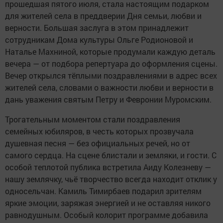
прошедшая пятого июля, стала настоящим подарком
для жителей села в преддверии Дня семьи, любви и
верности. Большая заслуга в этом принадлежит
сотрудникам Дома культуры Ольге Родионовой и
Наталье Махниной, которые продумали каждую деталь
вечера — от подбора репертуара до оформления сцены.
Вечер открылся тёплыми поздравлениями в адрес всех
жителей села, словами о важности любви и верности в
дань уважения святым Петру и Февронии Муромским.
Трогательным моментом стали поздравления
семейных юбиляров, в честь которых прозвучала
душевная песня — без официальных речей, но от
самого сердца. На сцене блистали и земляки, и гости. С
особой теплотой публика встретила Аиду Колезневу —
нашу землячку, чьё творчество всегда находит отклик у
односельчан. Камиль Тимирбаев подарил зрителям
яркие эмоции, заряжая энергией и не оставляя никого
равнодушным. Особый колорит программе добавила