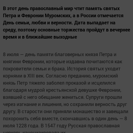
В этот день православный мир чтит память святых
Петра и Февронии Муромских, а в России отмечается
День семьи, любви и верности. Дата выпадает на
среду, поэтому основные торжества пройдут в вечернее
время и в ближайшие выходные
8 июля — день памяти благоверных князя Петра и
княгини Февронии, которые издавна почитаются как
покровители семьи и брака. История святых уходит
корнями в XIII век. Согласно преданию, муромский
князь Петр тяжело заболел проказой и исцелился
благодаря мудрой крестьянской девушке Февронии,
взявшей с него обещание жениться. Супруги прошли
через изгнание и лишения, но сохранили верность друг
другу. В старости они приняли монашество и завещали
похоронить себя вместе, скончавшись в один день — 8
июля 1228 года. В 1547 году Русская православная
церковь канонизировала их.