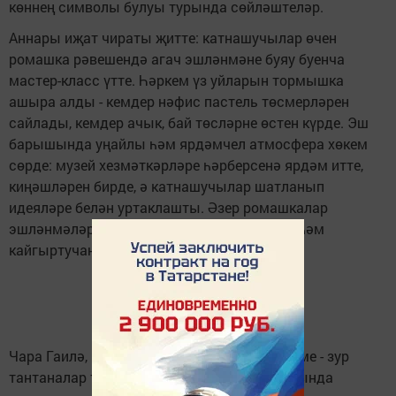
көннең символы булуы турында сөйләштеләр.
Аннары иҗат чираты җитте: катнашучылар өчен
ромашка рәвешендә агач эшләнмәне буяу буенча
мастер-класс үтте. Һәркем үз уйларын тормышка
ашыра алды - кемдер нәфис пастель төсмерләрен
сайлады, кемдер ачык, бай төсләрне өстен күрде. Эш
барышында уңайлы һәм ярдәмчел атмосфера хөкем
сөрде: музей хезмәткәрләре һәрберсенә ярдәм итте,
киңәшләрен бирде, ә катнашучылар шатланып
идеяләре белән уртаклашты. Әзер ромашкалар
эшләнмәләр генә түгел, ә бәлки җылылык һәм
кайгыртучанлык символына әверелде.
Чара Гаилә, мәхәббәт һәм тугрылык бәйрәме - зур
тантаналар турында гына түгел, ә аның янында