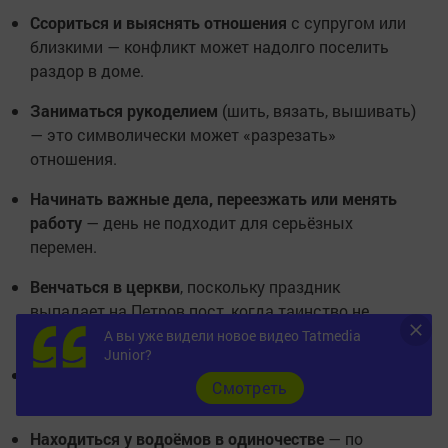
Ссориться и выяснять отношения
с супругом или
близкими — конфликт может надолго поселить
раздор в доме.
Заниматься рукоделием
(шить, вязать, вышивать)
— это символически может «разрезать»
отношения.
Начинать важные дела, переезжать или менять
работу
— день не подходит для серьёзных
перемен.
Венчаться в церкви
, поскольку праздник
выпадает на Петров пост, когда таинство не
совершается.
А вы уже видели новое видео Tatmedia
Junior?
Носить чёрную одежду
— считается, что тёмные
Cмотреть
цвета притягивают беду.
Находиться у водоёмов в одиночестве
— по