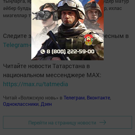
тыңларга, ярдәм итәргә һәм бергәләп ниндидер матур
әйбер булдырырга әзер булган гади кешеләр, ихлас
мизгелләр турында булуын искәртте.
Следите за самым важным и интересным в
Telegram-канале
Татмедиа
Читайте новости Татарстана в
национальном мессенджере MАХ:
https://max.ru/tatmedia
Читай «Волжскую новь» в
Телеграм
,
Вконтакте
,
Одноклассники
,
Дзен
Перейти на страницу новости