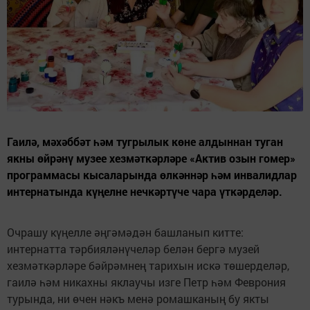
Гаилә, мәхәббәт һәм тугрылык көне алдыннан туган
якны өйрәнү музее хезмәткәрләре «Актив озын гомер»
программасы кысаларында өлкәннәр һәм инвалидлар
интернатында күңелне нечкәртүче чара үткәрделәр.
Очрашу күңелле әңгәмәдән башланып китте:
интернатта тәрбияләнүчеләр белән бергә музей
хезмәткәрләре бәйрәмнең тарихын искә төшерделәр,
гаилә һәм никахны яклаучы изге Петр һәм Феврония
турында, ни өчен нәкъ менә ромашканың бу якты