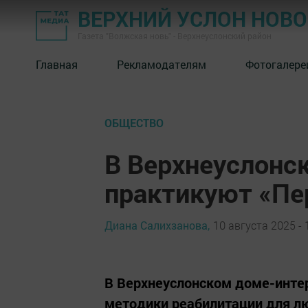
ВЕРХНИЙ УСЛОН НОВ
Газета "Волжская новь" - Верхнеуслонский район
Главная
Рекламодателям
Фотогалере
ОБЩЕСТВО
В Верхнеуслонс
практикуют «Пе
Диана Салихзанова,
10 августа 2025 - 
В Верхнеуслонском доме-инте
методики реабилитации для лю