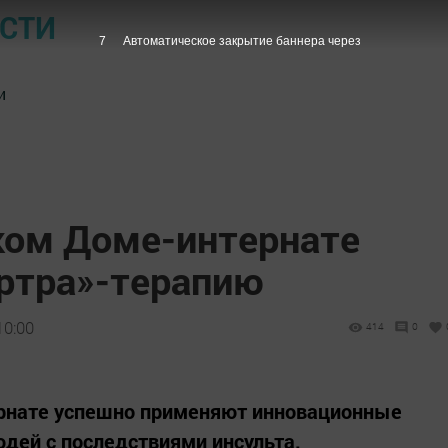
ОСТИ
5
Автоматическое закрытие баннера через
и
ком Доме-интернате
ртра»-терапию
10:00
414
0
рнате успешно применяют инновационные
дей с последствиями инсульта.