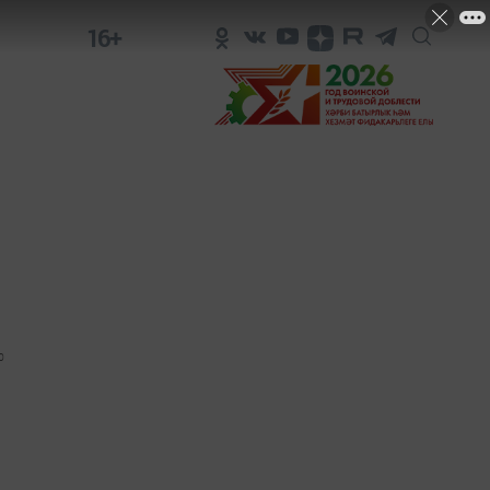
16+
0