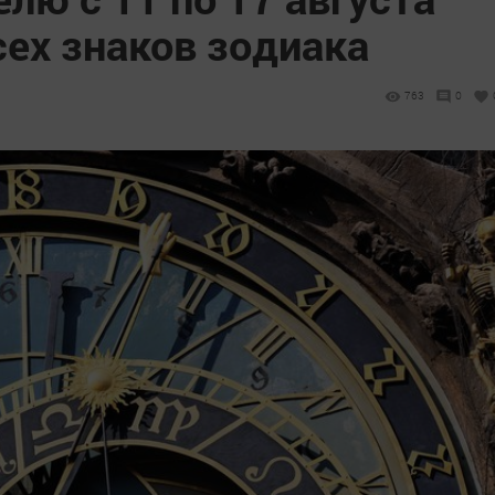
сех знаков зодиака
763
0