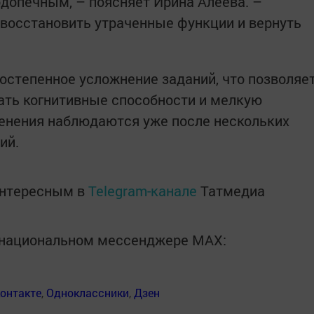
допечным, – поясняет Ирина Алеева. –
восстановить утраченные функции и вернуть
остепенное усложнение заданий, что позволяе
ать когнитивные способности и мелкую
енения наблюдаются уже после нескольких
ий.
интересным в
Telegram-канале
Татмедиа
в национальном мессенджере MАХ:
онтакте
,
Одноклассники
,
Дзен