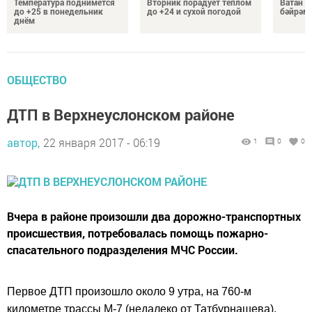
Температура поднимется
Вторник порадует теплом
Ватан 
до +25 в понедельник
до +24 и сухой погодой
бәйрәм
днём
ОБЩЕСТВО
ДТП в Верхнеуслонском районе
автор,
22 января 2017 - 06:19
1
0
0
Вчера в районе произошли два дорожно-транспортных
происшествия, потребовалась помощь пожарно-
спасательного подразделения МЧС России.
Первое ДТП произошло около 9 утра, на 760-м
километре трассы М-7 (недалеко от Татбурнашева),