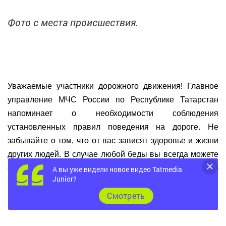
Фото с места происшествия.
Уважаемые участники дорожного движения! Главное
управление МЧС России по Республике Татарстан
напоминает о необходимости соблюдения
установленных правил поведения на дороге. Не
забывайте о том, что от вас зависят здоровье и жизни
других людей. В случае любой беды вы всегда можете
обратиться на единый номер вызова экстренных служб
А вы уже видели новое видео Tatmedia
Junior?
- «112». Звонки принимаются круглосуточно и
Cмотреть
бесплатно с городских и мобильных телефонов.