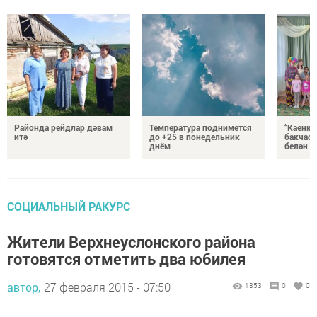
Районда рейдлар дәвам
Температура поднимется
“Каенка
итә
до +25 в понедельник
бакчасы
днём
белән б
СОЦИАЛЬНЫЙ РАКУРС
Жители Верхнеуслонского района
готовятся отметить два юбилея
автор,
27 февраля 2015 - 07:50
1353
0
0