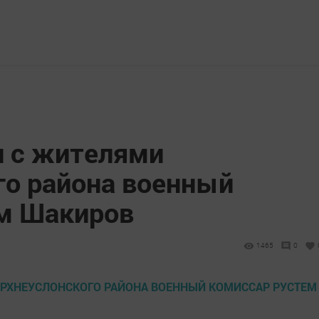
и с жителями
го района военный
м Шакиров
1465
0