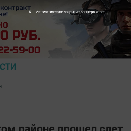
5
Автоматическое закрытие баннера через
ОСТИ
и
ком районе прошел слет