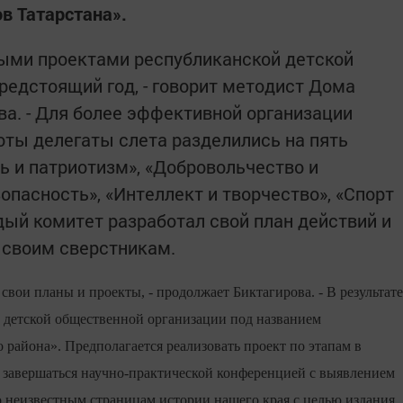
в Татарстана».
выми проектами республиканской детской
редстоящий год, - говорит методист Дома
а. - Для более эффективной организации
ты делегаты слета разделились на пять
ь и патриотизм», «Добровольчество и
зопасность», «Интеллект и творчество», «Спорт
дый комитет разработал свой план действий и
 своим сверстникам.
вои планы и проекты, - продолжает Биктагирова. - В результате
й детской общественной организации под названием
района». Предполагается реализовать проект по этапам в
ет завершаться научно-практической конференцией с выявлением
 неизвестным страницам истории нашего края с целью издания