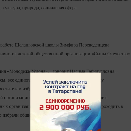
 культура, природа, социальная сфера.
й работе Шеланговской школы Зимфира Переведенцева
тивистов детской общественной организации «Сыны Отечества»
ия «Молодежь Услона», - говорит Насима Габидулловна. -
сы, все единогласно поддержали кандидатуру Алсу
местителем избран Владимир Зобнев из Шеланги.
ой организации «Молодежь Услона» примет участие в
ных организаций «Мы - вместе!», который будет проходить в
но избрали общим голосованием.