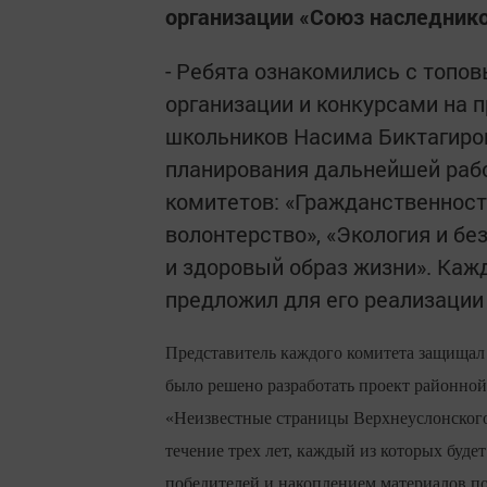
организации «Союз наследнико
- Ребята ознакомились с топо
организации и конкурсами на п
школьников Насима Биктагиров
планирования дальнейшей рабо
комитетов: «Гражданственност
волонтерство», «Экология и бе
и здоровый образ жизни». Каж
предложил для его реализации
Представитель каждого комитета защищал с
было решено разработать проект районно
«Неизвестные страницы Верхнеуслонского 
течение трех лет, каждый из которых буд
победителей и накоплением материалов по