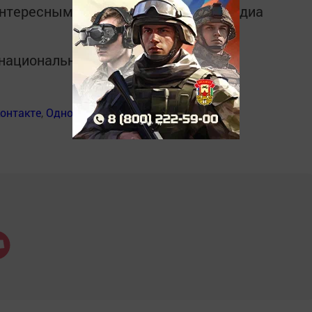
интересным в
Telegram-канале
Татмедиа
в национальном мессенджере MАХ:
онтакте
,
Одноклассники
,
Дзен