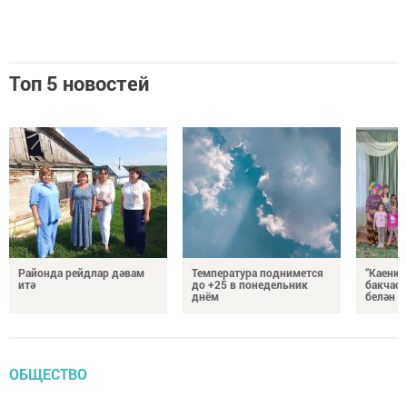
Топ 5 новостей
Районда рейдлар дәвам
Температура поднимется
“Каенка
итә
до +25 в понедельник
бакчасы
днём
белән б
ОБЩЕСТВО