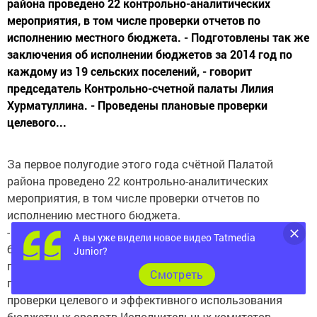
района проведено 22 контрольно-аналитических
мероприятия, в том числе проверки отчетов по
исполнению местного бюджета. - Подготовлены так же
заключения об исполнении бюджетов за 2014 год по
каждому из 19 сельских поселений, - говорит
председатель Контрольно-счетной палаты Лилия
Хурматуллина. - Проведены плановые проверки
целевого...
За первое полугодие этого года счётной Палатой
района проведено 22 контрольно-аналитических
мероприятия, в том числе проверки отчетов по
исполнению местного бюджета.
- Подготовлены так же заключения об исполнении
А вы уже видели новое видео Tatmedia
бюджетов за 2014 год по каждому из 19 сельских
Junior?
поселений, - говорит председатель Контрольно-счетной
Cмотреть
палаты Лилия Хурматуллина. - Проведены плановые
проверки целевого и эффективного использования
бюджетных средств Исполнительных комитетов