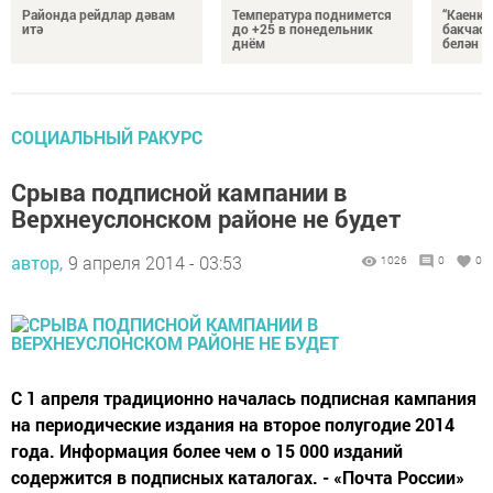
Районда рейдлар дәвам
Температура поднимется
“Каенка
итә
до +25 в понедельник
бакчасы
днём
белән б
СОЦИАЛЬНЫЙ РАКУРС
Срыва подписной кампании в
Верхнеуслонском районе не будет
автор,
9 апреля 2014 - 03:53
1026
0
0
С 1 апреля традиционно началась подписная кампания
на периодические издания на второе полугодие 2014
года. Информация более чем о 15 000 изданий
содержится в подписных каталогах. - «Почта России»