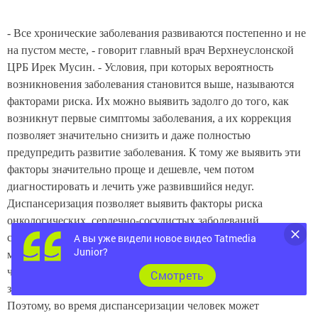
- Все хронические заболевания развиваются постепенно и не
на пустом месте, - говорит главный врач Верхнеуслонской
ЦРБ Ирек Мусин. - Условия, при которых вероятность
возникновения заболевания становится выше, называются
факторами риска. Их можно выявить задолго до того, как
возникнут первые симптомы заболевания, а их коррекция
позволяет значительно снизить и даже полностью
предупредить развитие заболевания. К тому же выявить эти
факторы значительно проще и дешевле, чем потом
диагностировать и лечить уже развившийся недуг.
Диспансеризация позволяет выявить факторы риска
онкологических, сердечно-сосудистых заболеваний,
А вы уже видели новое видео Tatmedia
сахарного диабета, - продолжает Мусин. - Современная
Junior?
медицина успешно борется со многими из них. Даже если у
человека нет жалоб, проверять здоровье
необходимо
. Многие
Cмотреть
заболевания на ранних стадиях протекают бессимптомно.
Поэтому, во время диспансеризации человек может