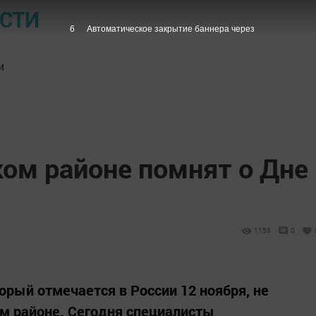
ОСТИ
5
Автоматическое закрытие баннера через
и
ком районе помнят о Дне
1153
0
орый отмечается в России 12 ноября, не
м районе. Сегодня специалисты