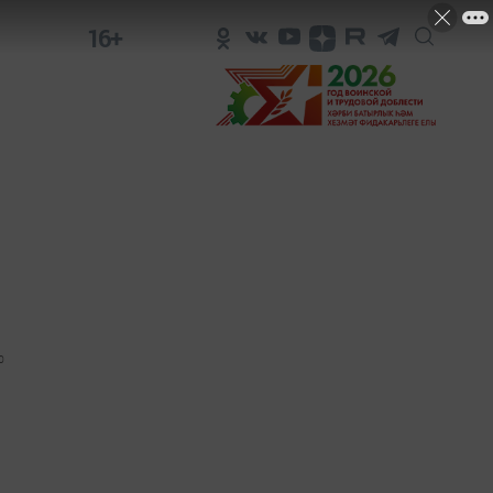
16+
0