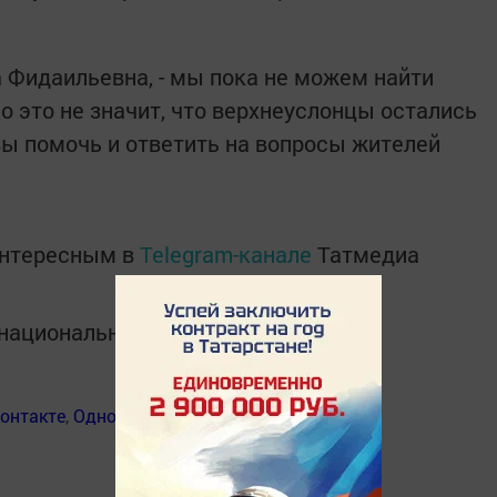
а Фидаильевна, - мы пока не можем найти
о это не значит, что верхнеуслонцы остались
вы помочь и ответить на вопросы жителей
интересным в
Telegram-канале
Татмедиа
в национальном мессенджере MАХ:
онтакте
,
Одноклассники
,
Дзен