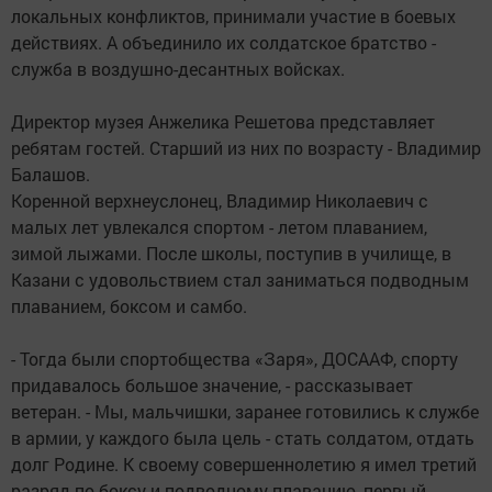
локальных конфликтов, принимали участие в боевых
действиях. А объединило их солдатское братство -
служба в воздушно-десантных войсках.
Директор музея Анжелика Решетова представляет
ребятам гостей. Старший из них по возрасту - Владимир
Балашов.
Коренной верхнеуслонец, Владимир Николаевич с
малых лет увлекался спортом - летом плаванием,
зимой лыжами. После школы, поступив в училище, в
Казани с удовольствием стал заниматься подводным
плаванием, боксом и самбо.
- Тогда были спортобщества «Заря», ДОСААФ, спорту
придавалось большое значение, - рассказывает
ветеран. - Мы, мальчишки, заранее готовились к службе
в армии, у каждого была цель - стать солдатом, отдать
долг Родине. К своему совершеннолетию я имел третий
разряд по боксу и подводному плаванию, первый