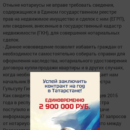
Отныне нотариусы не вправе требовать сведения,
содержащиеся в Едином государственном реестре
прав на недвижимое имущество и сделок с ним (ЕГРП),
или сведения, внесенные в государственный кадастр
недвижимости (ГКН), для совершения нотариальных
сделок.
- Данное нововведение позволит избавить граждан от
необходимости самостоятельно собирать справки для
оформления наследства, нотариального удостоверения
договора купли-продажи квартиры и в других случаях,
когда необходима выписка из ЕГРП, - сообщает нам
начальник Верхнеуслонского отдела Росреестра
Гульсулу Гилмуллина.
Как свидетельствует статистика, за 9 месяцев 2015
года в республиканское Управление Росреестра
поступило и обработано 968 запросов о выдаче
информации из ЕГРП от наследников и 37 197 запросов
от нотариусов, что свидетельствует о том, что между