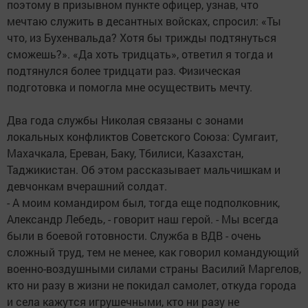
поэтому в призывном пункте офицер, узнав, что
мечтаю служить в десантных войсках, спросил: «Ты
что, из Бухенвальда? Хотя бы трижды подтянуться
сможешь?». «Да хоть тридцать», ответил я тогда и
подтянулся более тридцати раз. Физическая
подготовка и помогла мне осуществить мечту.
Два года службы Николая связаны с зонами
локальных конфликтов Советского Союза: Сумгаит,
Махачкала, Ереван, Баку, Тбилиси, Казахстан,
Таджикистан. Об этом рассказывает мальчишкам и
девчонкам вчерашний солдат.
- А моим командиром был, тогда еще подполковник,
Александр Лебедь, - говорит наш герой. - Мы всегда
были в боевой готовности. Служба в ВДВ - очень
сложный труд, тем не менее, как говорил командующий
военно-воздушными силами страны Василий Маргелов,
кто ни разу в жизни не покидал самолет, откуда города
и села кажутся игрушечными, кто ни разу не