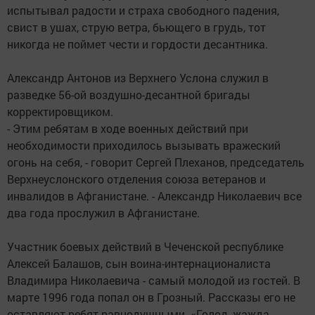
испытывал радости и страха свободного падения,
свист в ушах, струю ветра, бьющего в грудь, тот
никогда не поймет чести и гордости десантника.
Александр Антонов из Верхнего Услона служил в
разведке 56-ой воздушно-десантной бригады
корректировщиком.
- Этим ребятам в ходе военных действий при
необходимости приходилось вызывать вражеский
огонь на себя, - говорит Сергей Плеханов, председатель
Верхнеуслонского отделения союза ветеранов и
инвалидов в Афганистане. - Александр Николаевич все
два года прослужил в Афганистане.
Участник боевых действий в Чеченской республике
Алексей Балашов, сын воина-интернационалиста
Владимира Николаевича - самый молодой из гостей. В
марте 1996 года попал он в Грозный. Рассказы его не
оставляют ребят равнодушными. «Голод, жажда,