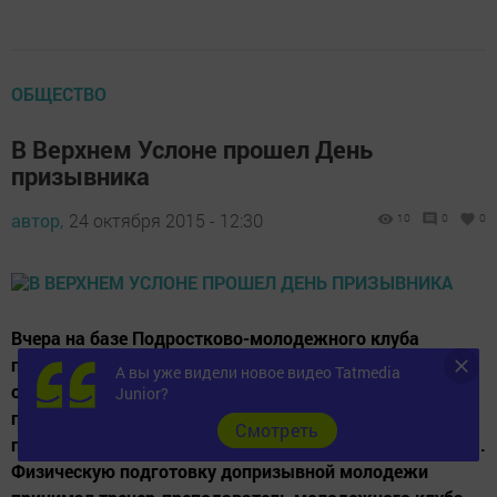
ОБЩЕСТВО
В Верхнем Услоне прошел День
призывника
автор,
24 октября 2015 - 12:30
10
0
0
Вчера на базе Подростково-молодежного клуба
прошел День призывника. Мероприятие, посвященное
А вы уже видели новое видео Tatmedia
осеннему призыву, началось с общей физической
Junior?
подготовки: стрельбы п/в, подтягивания на
Cмотреть
перекладине, отжимания от пола и подъем гири(16 кг.).
Физическую подготовку допризывной молодежи