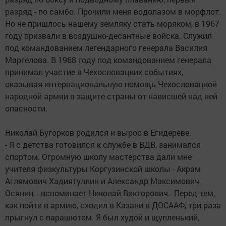
разряд - по самбо. Прочили меня водолазом в морфлот.
Но не пришлось нашему земляку стать моряком, в 1967
году призвали в воздушно-десантные войска. Служил
под командованием легендарного генерала Василия
Маргелова. В 1968 году под командованием генерала
принимал участие в Чехословацких событиях,
оказывая интернациональную помощь Чехословацкой
народной армии в защите страны от нависшей над ней
опасности.
Николай Бугорков родился и вырос в Егидереве.
- Я с детства готовился к службе в ВДВ, занимался
спортом. Огромную школу мастерства дали мне
учителя физкультуры Коргузинской школы - Акрам
Аглямович Хадиятуллин и Александр Максимович
Осянин, - вспоминает Николай Викторович.- Перед тем,
как пойти в армию, сходил в Казани в ДОСААФ, три раза
прыгнул с парашютом. Я был худой и щупленький,