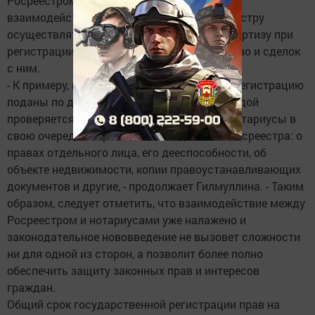
Росреестром и нотариусами уже ведется
взаимодействие, которое позволяет Росреестру
осуществлять тщательную правовую экспертизу при
регистрации прав на недвижимое имущество и сделок
с ним.
- К примеру, в случае, когда документы на регистрацию
поданы по доверенности, подлинность каждой
проверяется у нотариуса, ее выдавшего. Нотариусы в
свою очередь запрашивают сведения из Росреестра: о
правах отдельного лица, его дееспособности, об
объекте недвижимости, копии правоустанавливающих
документов и другие, - продолжает Гилмуллина. - Таким
образом, следует отметить, что взаимодействие между
Росреестром и нотариусами уже налажено и
законодательное нововведение не вызовет сложности
ни для одной из сторон, а позволит более полно
обеспечить защиту законных прав и интересов
граждан.
Общий срок государственной регистрации прав на