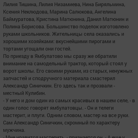
Лилия Тишина, Лилия Низамиева, Нина Биряльмина,
Ксения Неклюдова, Марина Салюкова, Ангелина
Баймуратова, Кристина Матюнина, Данил Матюнин и
Полина Борисова. Большинство поделок изготовлено
руками школьников. Жительницы села оказались и
хорошими хозяйками: вкуснейшими пирогами и
тортами угощали они гостей.
По приезду в Ямбулатово мы сразу же обратили
внимание на самодельный трактор, который стоял у
ворот школы. Его своими руками, из старых, ненужных
запчастей и сподручного материала смастерил
Александр Синичкин. Его здесь так и прозвали -
местный Кулибин.
- У него и дом один из самых красивых в нашем селе, - в
один голос говорят ямбулатовцы. - Он и телеги
мастерит, и плуги. Одним словом, мастер на все руки.
Сам Александр Синичкин, скромный по характеру
мужчина.
- Мне нравится мастерить, - признается он. - А еще у