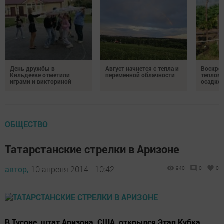
День дружбы в
Август начнется с тепла и
Воскрес
Кильдееве отметили
переменной облачности
теплом 
играми и викториной
осадко
ОБЩЕСТВО
Татарстанские стрелки в Аризоне
автор,
10 апреля 2014 - 10:42
940
0
0
В Тусоне, штат Аризона, США, открылся Этап Кубка