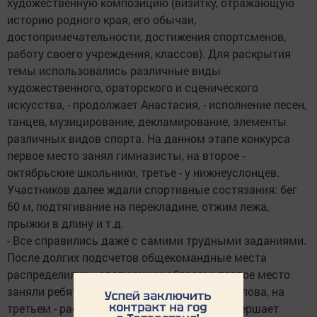
художественную композицию (визитку, отражающую
историю родного края, его обычаи,
достопримечательности, достижения спортсменов,
работу своего учреждения, классов). Для раскрытия
темы использовались различные виды
художественного, ораторского и сценического
искусства, - продолжает Анастасия, - исполнение песен,
танцев, музицирование, декламирование, элементы
различных видов спорта. На данном этапе конкурса
первое место занял гимназисты, на второе -
октябрьские школьники, третье - у нижнеуслонцев.
Участников далее ждали спортивные состязания: бег
60 м, подтягивание на перекладине, отжим лежа,
прыжки в длину и т.д.
- Все справились даже с самими трудными заданиями.
После долгих подсчетов общекомандные места
распределились следующим образом: первое место
заняли ребята из Шеланги, второе - из Макулова, на
третьем - расположились коргузинцы, - завершает