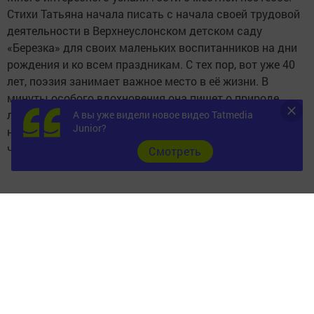
Стихи Татьяна начала писать с начала своей трудовой
деятельности в Верхнеуслонском детском саду
«Березка» для своих маленьких воспитанников на дни
рождения и ко всем праздникам. С тех пор, вот уже 40
лет, поэзия занимает важное место в её жизни. В
минуты особого вдохновения она пишет о природе,
любви, о своей семье. Её острый взгляд улавливает
А вы уже видели новое видео Tatmedia
Junior?
неуловимое для людей обыкновенных. Она видит то,
что не замечают другие.
Cмотреть
Стихи её поэтичны, задушевны и легко ложатся на
музыку. Гости вечера услышали и песни в её
исполнении.
- Поэзия Татьяны Фёдоровны идет от самого сердца, и