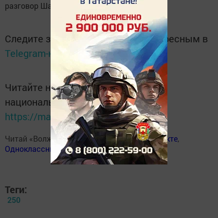
разговор Шайдеева.
Следите за самым важным и интересным в
Telegram-канале
Татмедиа
Читайте новости Татарстана в
национальном мессенджере MАХ:
https://max.ru/tatmedia
Читай «Волжскую новь» в
Телеграм
,
Вконтакте
,
Одноклассники
,
Дзен
Теги:
250