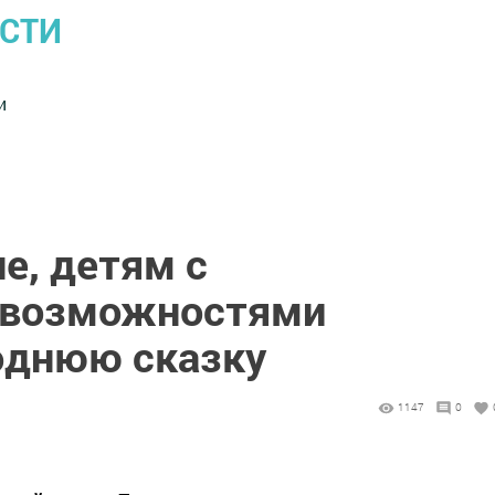
ОСТИ
и
е, детям с
 возможностями
однюю сказку
1147
0