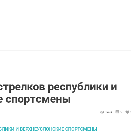
стрелков республики и
е спортсмены
1404
0