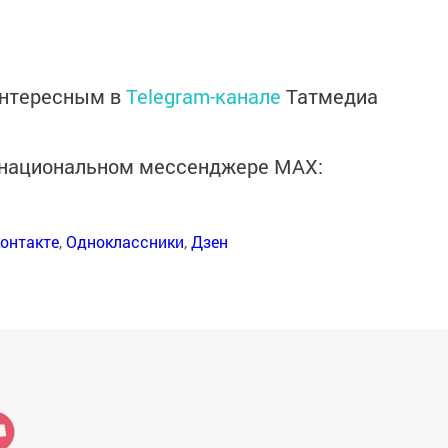
интересным в
Telegram-канале
Татмедиа
в национальном мессенджере MАХ:
онтакте
,
Одноклассники
,
Дзен