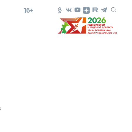
16+
0