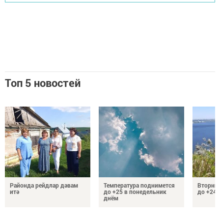
Топ 5 новостей
Районда рейдлар дәвам
Температура поднимется
Вторник
итә
до +25 в понедельник
до +24 
днём