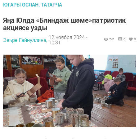
ЮГАРЫ ОСЛАН. ТАТАРЧА
Яңа Юлда «Блиндаж шәме»патриотик
акциясе узды
12 ноября 2024 -
Зөһрә Гайнуллина,
741
0
0
10:31