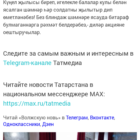
Күңел җылысы биреп, игелекле балалар кулы белән
ясалган шәмнәр һәр солдатны җылытыр дип
өметләнәбез! Без блиндаж шәмнәре ясауда битараф
булмаганнарга рәхмәт белдерәбез,- диләр акцияне
оештыручылар.
Следите за самым важным и интересным в
Telegram-канале
Татмедиа
Читайте новости Татарстана в
национальном мессенджере MАХ:
https://max.ru/tatmedia
Читай «Волжскую новь» в
Телеграм
,
Вконтакте
,
Одноклассники
,
Дзен