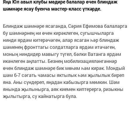
Яңа Юл авыл клубы мөдире балалар өчен блиндаж
шәмнәре ясау буенча мастер-класс үткәрде.
Блиндаж шәмнәре ясаганда, Сәрия Ефимова балаларга
бу шәмнәрнең ни өчен кирәклеген, сугышчыларга
нинди ярдәм китерәчәген, алар ясаган һәр блиндаж
шәменең фронттагы солдатларга ярдәм итәчәген,
моның ниндидер мавыгу түгел, бәлки Ватанга ярдәм
икәнлеген аңлатты. Безнең мобилизацияләнгәннәр
өчен блиндаж шәмнәре бик мөһим һәм кирәк. Мондый
шәм 6-7 сәгать чамасы яктылык һәм җылылык биреп
яна. Аны сүндереп, яңадан кабызырга мөмкин. Шәм
янында җылынырга, аяк киемен киптерергә, ризыкны
җылытырга, су кайнатырга була.