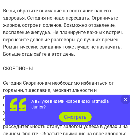
Весы, обратите внимание на состояние вашего
здоровья. Сегодня не надо переедать. Ограничьте
жирное, острое и соленое. Возможно отравление,
воспаление желудка. Не планируйте важных встреч,
перенесите деловые разговоры до лучших времен.
Романтические свидания тоже лучше не назначать.
Больше отдыхайте в этот день.
СКОРПИОНЫ
Сегодня Скорпионам необходимо избавиться от
гордыни, тщеславия, меркантильности и
вспыльчивости. В общении с незнакомыми людьми
А вы уже видели новое видео Tatmedia
вам помогут осмотрительность и интуиция. Лучше
Junior?
убрать из круга своего общения тех, кто за вашей
Cмотреть
спиной распускает слухи. Ваша выдержка и
рассудительность станут залогом успеха в делах и на
личном фронте. Обратите внимание на свое здоровье.