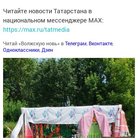
Читайте новости Татарстана в
национальном мессенджере MАХ:
https://max.ru/tatmedia
Читай «Волжскую новь» в
Телеграм
,
Вконтакте
,
Одноклассники
,
Дзен