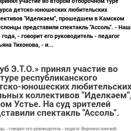
принял участие во втором отборочном туре
курса детско-юношеских любительских
лективов "Иделкәем", прошедшем в Камском
услонцы представили спектакль "Ассоль". - Наш
1 года, - говорит его руководитель - педагог
на Тихонова, - и...
б Э.Т.О.» принял участие во
туре республиканского
етско-юношеских любительски
льных коллективов "Иделкәем"
м Устье. На суд зрителей
ставили спектакль "Ассоль".
да, - говорит его руководитель - педагог Верхнеуслонской