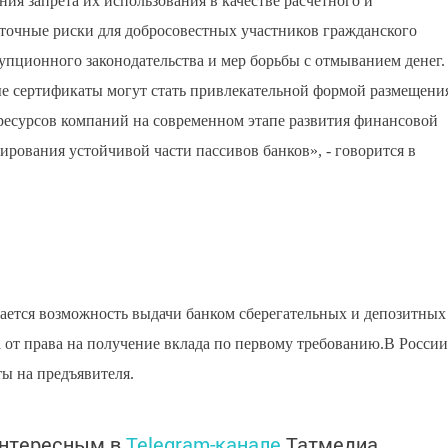
ия запрета их использования в качестве расчетного и
быточные риски для добросовестных участников гражданского
упционного законодательства и мер борьбы с отмыванием денег.
ые сертификаты могут стать привлекательной формой размещени
ресурсов компаний на современном этапе развития финансовой
ирования устойчивой части пассивов банков», - говорится в
ается возможность выдачи банком сберегательных и депозитных
а от права на получение вклада по первому требованию.В России
ты на предъявителя.
интересным в
Telegram-канале
Татмедиа