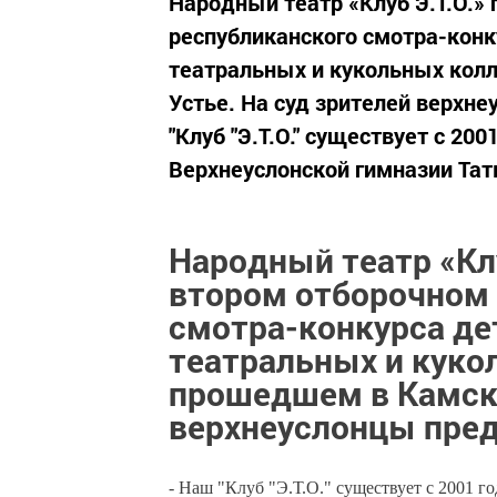
Народный театр «Клуб Э.Т.О.» 
республиканского смотра-кон
театральных и кукольных кол
Устье. На суд зрителей верхне
"Клуб "Э.Т.О." существует с 200
Верхнеуслонской гимназии Татья
Народный театр «Клу
втором отборочном 
смотра-конкурса д
театральных и куко
прошедшем в Камско
верхнеуслонцы пред
- Наш "Клуб "Э.Т.О." существует с 2001 го