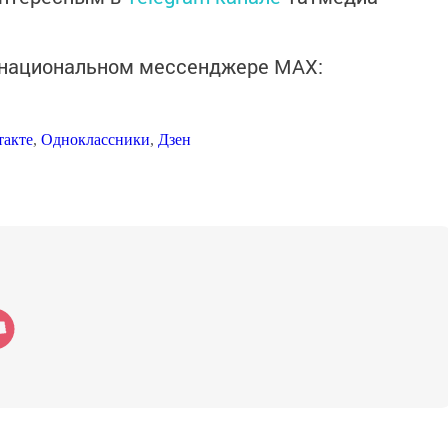
в национальном мессенджере MАХ:
такте
,
Одноклассники
,
Дзен