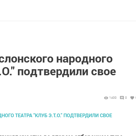
слонского народного
.О." подтвердили свое
1400
0