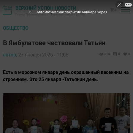
ВЕРХНИЙ УСЛОН НОВОСТИ
16+
4
Автоматическое закрытие баннера через
Газета "Волжская новь" - Верхнеуслонский район
ОБЩЕСТВО
В Ямбулатове чествовали Татьян
автор,
27 января 2025 - 11:06
818
0
0
Есть в морозном январе день окрашенный весенним на
строением. Это 25 января -Татьянин день.