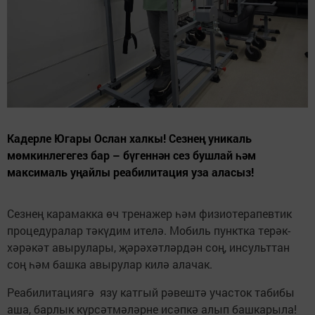
Кадерле Югары Ослан халкы! Сезнең уникаль
мөмкинлегегез бар – бүгеннән сез бушлай һәм
максималь уңайлы реабилитация уза аласыз!
Сезнең карамакка өч тренажер һәм физиотерапевтик
процедуралар тәкүдим ителә. Мобиль пунктка терәк-
хәрәкәт авырулары, җәрәхәтләрдән соң, инсульттан
соң һәм башка авырулар килә алачак.
Реабилитациягә язу катгый рәвештә участок табибы
аша, барлык күрсәтмәләрне исәпкә алып башкарыла!