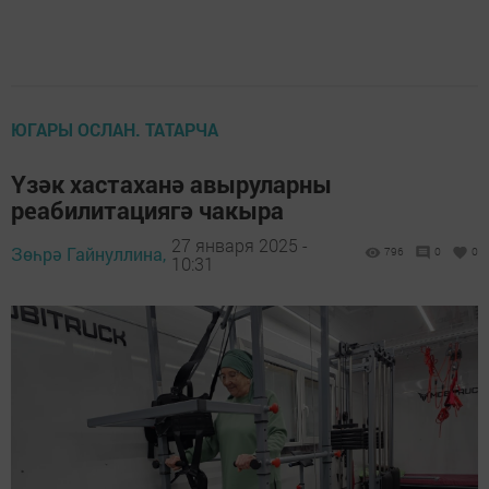
ЮГАРЫ ОСЛАН. ТАТАРЧА
Үзәк хастаханә авыруларны
реабилитациягә чакыра
27 января 2025 -
Зөһрә Гайнуллина,
796
0
0
10:31