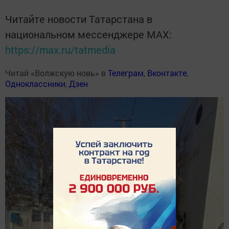
Читайте новости Татарстана в
национальном мессенджере MАХ:
https://max.ru/tatmedia
Читай «Волжскую новь» в
Телеграм
,
Вконтакте
,
Одноклассники
,
Дзен