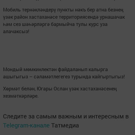
Мобиль тернәкләндерү пункты нәкъ бер атна безнең
үзәк район хастаханәсе территориясендә урнашачак
һәм сез шәһәрләргә бармыйча тулы курс уза
алачаксыз!
Мондый мөмкинлектән файдаланып калырга
ашыгыгыз – сәламәтлегегез турында кайгыртыгыз!
Хөрмәт белән, Югары Ослан үзәк хастаханәсенең
хезмәткәрләре.
Следите за самым важным и интересным в
Telegram-канале
Татмедиа